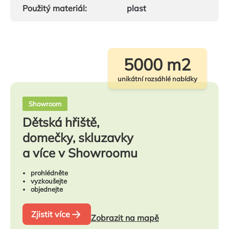
Použitý materiál
:
plast
5000 m2
unikátní rozsáhlé nabídky
Showroom
Dětská hřiště,
domečky, skluzavky
a více v Showroomu
prohlédněte
vyzkoušejte
objednejte
Zjistit více
Zobrazit na mapě