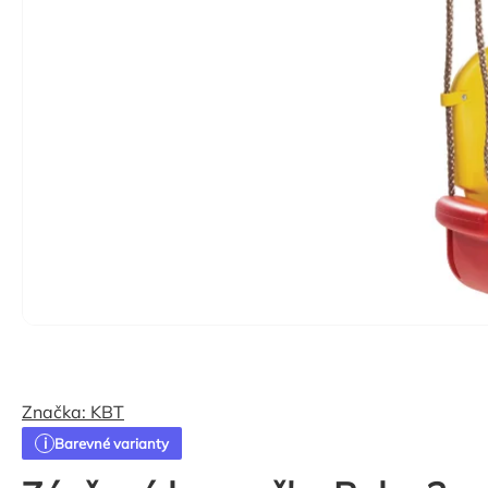
Značka:
KBT
Barevné varianty