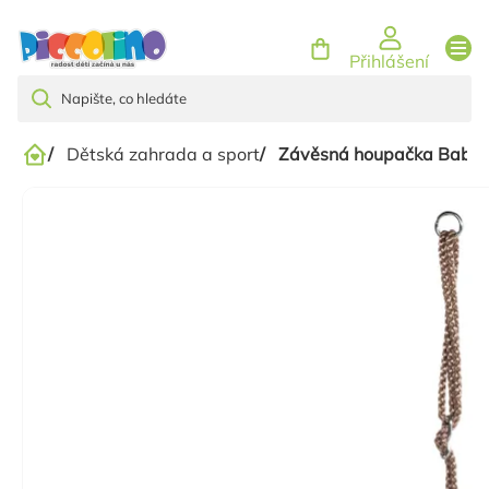
Přejít
na
Přihlášení
obsah
/
Dětská zahrada a sport
/
Závěsná houpačka Baby 3
Domů