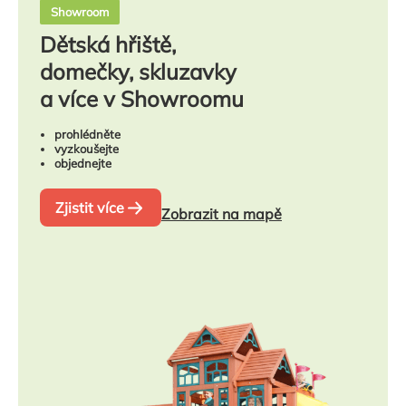
Showroom
Dětská hřiště,
domečky, skluzavky
a více v Showroomu
prohlédněte
vyzkoušejte
objednejte
Zjistit více
Zobrazit na mapě