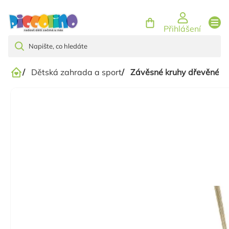
Přejít
na
Přihlášení
obsah
/
Dětská zahrada a sport
/
Závěsné kruhy dřevěné
Domů