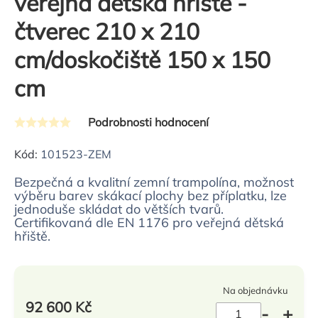
veřejná dětská hřiště -
čtverec 210 x 210
cm/doskočiště 150 x 150
cm
Podrobnosti hodnocení
Průměrné
hodnocení
Kód:
101523-ZEM
produktu
Bezpečná a kvalitní zemní trampolína, možnost
je
výběru barev skákací plochy bez příplatku, lze
0,0
jednoduše skládat do větších tvarů.
Certifikovaná dle EN 1176 pro veřejná dětská
z
hřiště.
5
hvězdiček.
Na objednávku
92 600 Kč