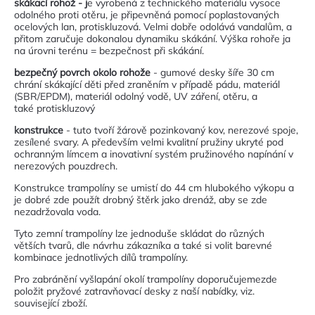
skákací rohož - j
e vyrobená z technického materiálu vysoce
odolného proti otěru, je připevněná pomocí poplastovaných
ocelových lan, protiskluzová. Velmi dobře odolává vandalům, a
přitom zaručuje dokonalou dynamiku skákání. Výška rohoře ja
na úrovni terénu = bezpečnost při skákání.
bezpečný povrch okolo rohože
- gumové desky šíře 30 cm
chrání skákající děti před zraněním v případě pádu, materiál
(SBR/EPDM), materiál odolný vodě, UV záření, otěru, a
také protiskluzový
konstrukce
- tuto tvoří žárově pozinkovaný kov, nerezové spoje,
zesílené svary. A především velmi kvalitní pružiny ukryté pod
ochranným límcem a inovativní systém pružinového napínání v
nerezových pouzdrech.
Konstrukce trampolíny se umistí do 44 cm hlubokého výkopu a
je dobré zde použít drobný štěrk jako drenáž, aby se zde
nezadržovala voda.
Tyto zemní trampolíny lze jednoduše skládat do různých
větších tvarů, dle návrhu zákazníka a také si volit barevné
kombinace jednotlivých dílů trampolíny.
Pro zabránění vyšlapání okolí trampolíny doporučujemezde
položit pryžové zatravňovací desky z naší nabídky, viz.
související zboží.