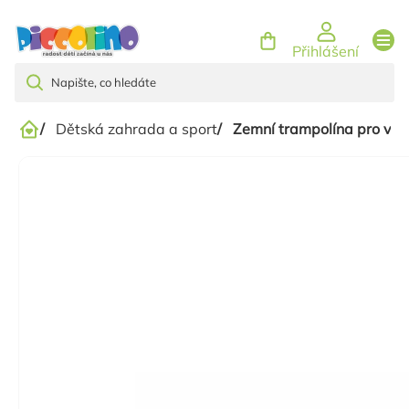
Přejít
na
Přihlášení
obsah
/
Dětská zahrada a sport
/
Zemní trampolína pro veř
Domů