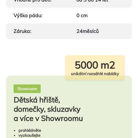
Výška pádu
:
0 cm
Záruka
:
24měsíců
5000 m2
unikátní rozsáhlé nabídky
Showroom
Dětská hřiště,
domečky, skluzavky
a více v Showroomu
prohlédněte
vyzkoušejte