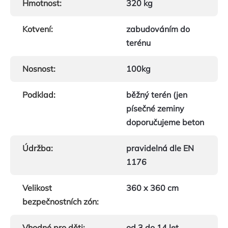
Hmotnost
:
320 kg
Kotvení
:
zabudováním do
terénu
Nosnost
:
100kg
Podklad
:
běžný terén (jen
písečné zeminy
doporučujeme beton
Údržba
:
pravidelná dle EN
1176
Velikost
360 x 360 cm
bezpečnostních zón
:
Vhodné pro děti
:
od 3 do 14 let