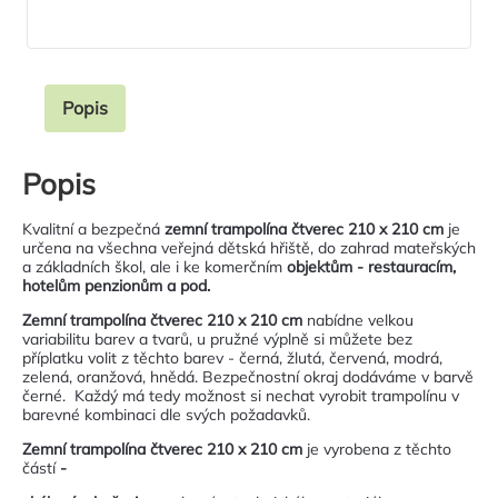
Popis
Popis
Kvalitní a bezpečná
zemní trampolína čtverec 210 x 210 cm
je
určena na všechna veřejná dětská hřiště, do zahrad mateřských
a základních škol, ale i ke komerčním
objektům - restauracím,
hotelům penzionům a pod.
Zemní trampolína čtverec 210 x 210 cm
nabídne velkou
variabilitu barev a tvarů, u pružné výplně si můžete bez
příplatku volit z těchto barev - černá, žlutá, červená, modrá,
zelená, oranžová, hnědá. Bezpečnostní okraj dodáváme v barvě
černé. Každý má tedy možnost si nechat vyrobit trampolínu v
barevné kombinaci dle svých požadavků.
Zemní trampolína čtverec 210 x 210 cm
je vyrobena z těchto
částí
-