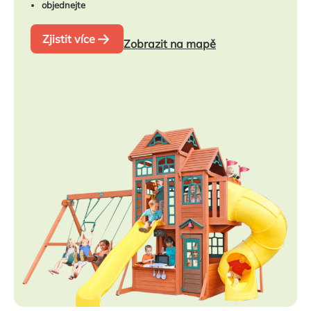
objednejte
Zjistit více
Zobrazit na mapě