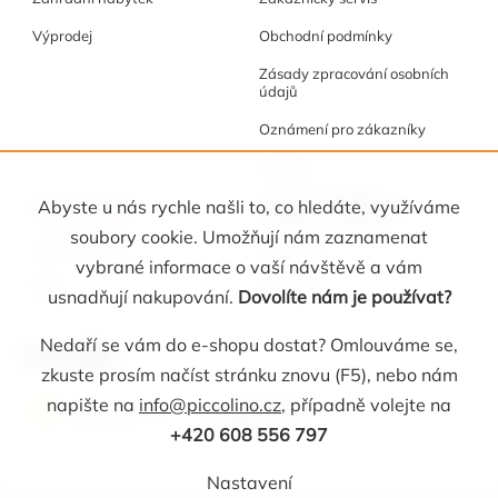
Výprodej
Obchodní podmínky
Zásady zpracování osobních
údajů
Oznámení pro zákazníky
Cookies
Akce a tipy
Osobní kabinet
Abyste u nás rychle našli to, co hledáte, využíváme
soubory cookie. Umožňují nám zaznamenat
Akční nabídka
Registrace
vybrané informace o vaší návštěvě a vám
Blog
Oblíbené
usnadňují nakupování.
Dovolíte nám je používat?
Nedaří se vám do e-shopu dostat? Omlouváme se,
Kontakt
zkuste prosím načíst stránku znovu (F5), nebo nám
napište na
info@piccolino.cz
, případně volejte na
info
@
piccolino.cz
608 556 797
+420 608 556 797
Nastavení