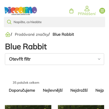
Přejít
na
Přihlášení
obsah
/
Prodávané značky
/
Blue Rabbit
Domů
Blue Rabbit
Otevřít filtr
35
položek celkem
Řazení
Doporučujeme
Nejlevnější
Nejdražší
Nejpro
produktů
Výpis