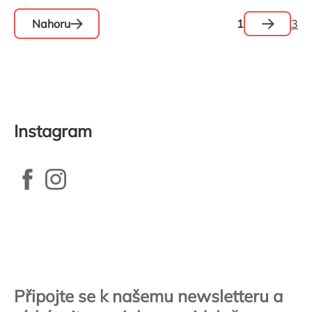
Stránková
1
3
Nahoru
Ovládací
prvky
výpisu
Instagram
Zápatí
Připojte se k našemu newsletteru a