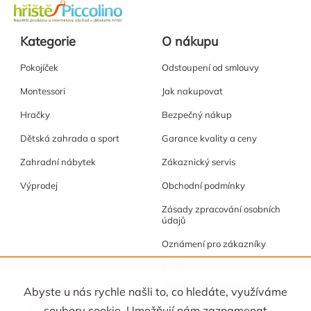
Kategorie
O nákupu
Pokojíček
Odstoupení od smlouvy
Montessori
Jak nakupovat
Hračky
Bezpečný nákup
Dětská zahrada a sport
Garance kvality a ceny
Zahradní nábytek
Zákaznický servis
Výprodej
Obchodní podmínky
Zásady zpracování osobních
údajů
Oznámení pro zákazníky
Cookies
Akce a tipy
Osobní kabinet
Abyste u nás rychle našli to, co hledáte, využíváme
soubory cookie. Umožňují nám zaznamenat