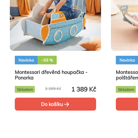
Novinka
–59 %
Novinka
Montessori dřevěná houpačka -
Montesso
Ponorka
polštářem
1 389 Kč
3 399 Kč
Skladem
Skladem
Do košíku