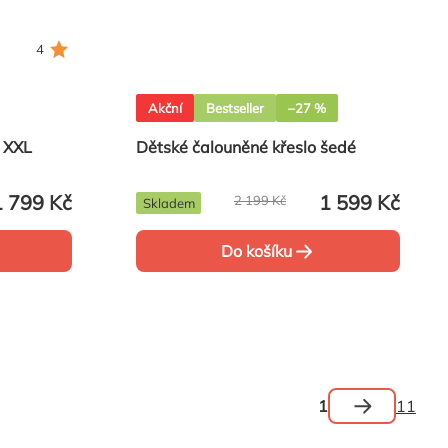
4
Akční
Bestseller
–27 %
 XXL
Dětské čalouněné křeslo šedé
1 799 Kč
1 599 Kč
2 199 Kč
Skladem
Do košíku
Stránková
1
11