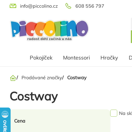
Přejít
info@piccolino.cz
608 556 797
na
obsah
Pokojíček
Montessori
Hračky
D
/
Prodávané značky
/
Costway
Domů
Costway
Na sk
Cena