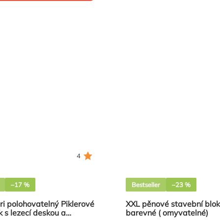
4
–17 %
Bestseller
–23 %
i polohovatelný Piklerové
XXL pěnové stavební blok
k s lezecí deskou a
barevné ( omyvatelné)