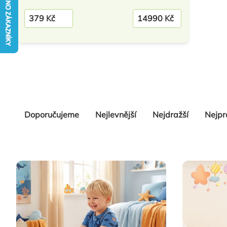
379
Kč
14990
Kč
Řazení
Doporučujeme
Nejlevnější
Nejdražší
Nejpr
produktů
Výpis
produktů