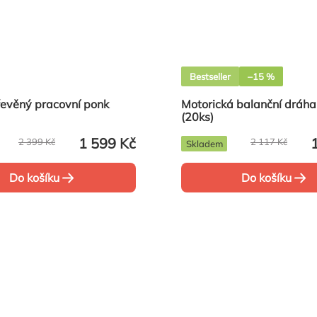
Bestseller
–15 %
řevěný pracovní ponk
Motorická balanční dráha
(20ks)
1 599 Kč
2 399 Kč
2 117 Kč
Skladem
Do košíku
Do košíku