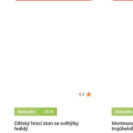
4.3
Bestseller
–25 %
Bestseller
Dětský hrací stan se světýlky
Montessor
hnědý
trojúhelní