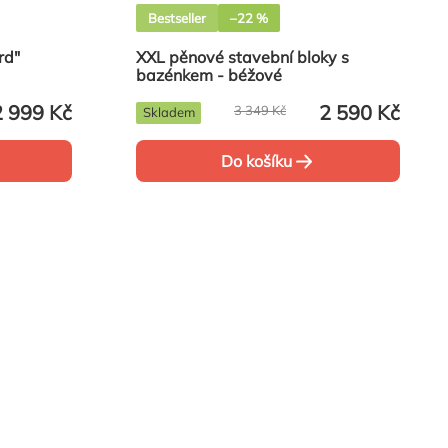
Bestseller
–22 %
rd"
XXL pěnové stavební bloky s
bazénkem - béžové
2 999 Kč
2 590 Kč
3 349 Kč
Skladem
Do košíku