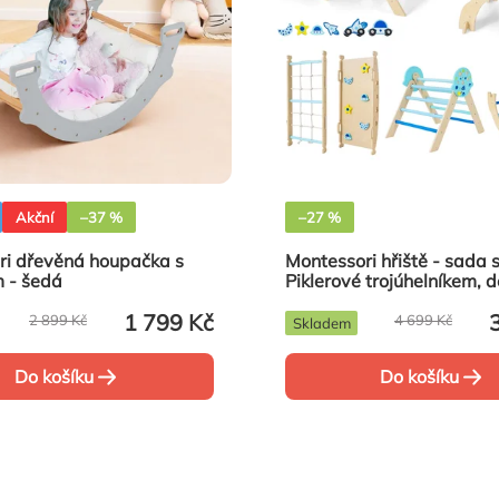
Akční
–37 %
–27 %
ri dřevěná houpačka s
Montessori hřiště - sada 
 - šedá
Piklerové trojúhelníkem, 
houpačkou Space - modr
1 799 Kč
2 899 Kč
4 699 Kč
Skladem
Do košíku
Do košíku