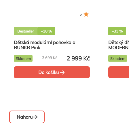
5
Bestseller
–18 %
–33 %
Dětská modulární pohovka a
Dětský d
BUNKR Pink
MODERN
2 999 Kč
3 699 Kč
Skladem
Skladem
Do košíku
Nahoru
Ovládací