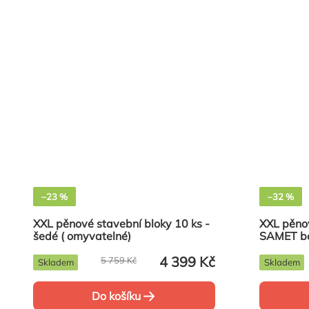
–23 %
–32 %
XXL pěnové stavební bloky 10 ks -
XXL pěnov
šedé ( omyvatelné)
SAMET b
4 399 Kč
5 759 Kč
Skladem
Skladem
Do košíku