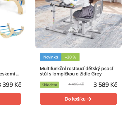
Novinka
–20 %
s
Multifunkční rostoucí dětský psací
deskami a
stůl s lampičkou a židle Grey
á
3 399 Kč
3 589 Kč
4 499 Kč
Skladem
Do košíku