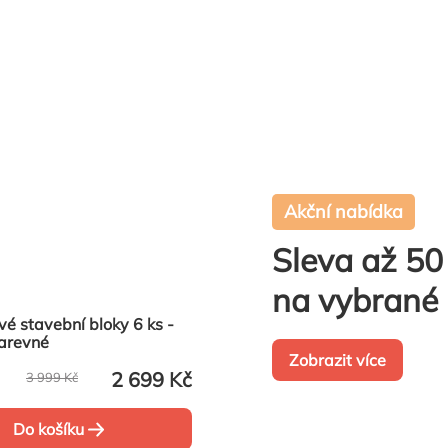
Akční nabídka
Sleva až 5
na vybrané 
é stavební bloky 6 ks -
arevné
Zobrazit více
2 699 Kč
3 999 Kč
Do košíku