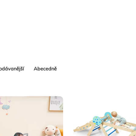
odávanější
Abecedně