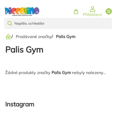
Přejít
na
Přihlášení
obsah
/
Prodávané značky
/
Palis Gym
Domů
Palis Gym
Žádné produkty značky
Palis Gym
nebyly nalezeny...
Instagram