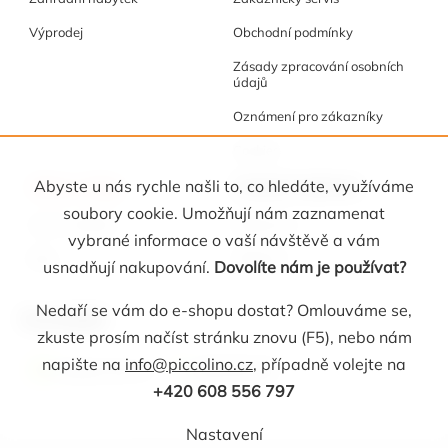
Výprodej
Obchodní podmínky
Zásady zpracování osobních
údajů
Oznámení pro zákazníky
Cookies
Akce a tipy
Osobní kabinet
Abyste u nás rychle našli to, co hledáte, využíváme
soubory cookie. Umožňují nám zaznamenat
Akční nabídka
Registrace
vybrané informace o vaší návštěvě a vám
Blog
Oblíbené
usnadňují nakupování.
Dovolíte nám je používat?
Nedaří se vám do e-shopu dostat? Omlouváme se,
Kontakt
zkuste prosím načíst stránku znovu (F5), nebo nám
napište na
info@piccolino.cz
, případně volejte na
info
@
piccolino.cz
608 556 797
+420 608 556 797
Nastavení