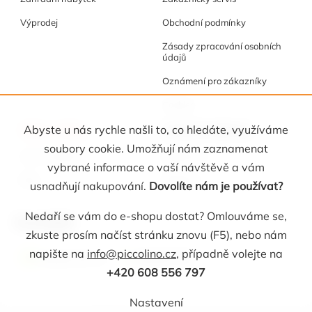
Výprodej
Obchodní podmínky
Zásady zpracování osobních
údajů
Oznámení pro zákazníky
Cookies
Akce a tipy
Osobní kabinet
Abyste u nás rychle našli to, co hledáte, využíváme
soubory cookie. Umožňují nám zaznamenat
Akční nabídka
Registrace
vybrané informace o vaší návštěvě a vám
Blog
Oblíbené
usnadňují nakupování.
Dovolíte nám je používat?
Nedaří se vám do e-shopu dostat? Omlouváme se,
Kontakt
zkuste prosím načíst stránku znovu (F5), nebo nám
napište na
info@piccolino.cz
, případně volejte na
info
@
piccolino.cz
608 565 705
+420 608 556 797
Nastavení