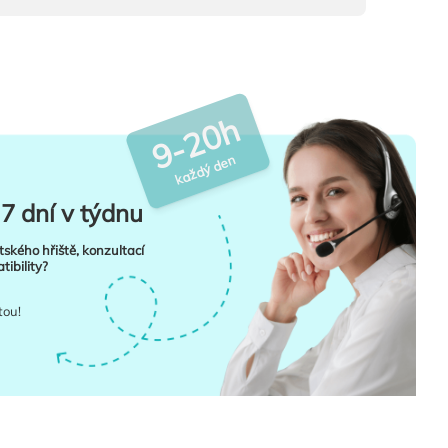
9-20h
každý den
7 dní v týdnu
tského hřiště, konzultací
ibility?
tou!