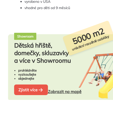
vyrobeno v USA
vhodné pro děti od 9 měsíců
5000 m2
unikátní rozsáhlé nabídky
Showroom
Dětská hřiště,
domečky, skluzavky
a více v Showroomu
prohlédněte
vyzkoušejte
objednejte
Zjistit více
Zobrazit na mapě