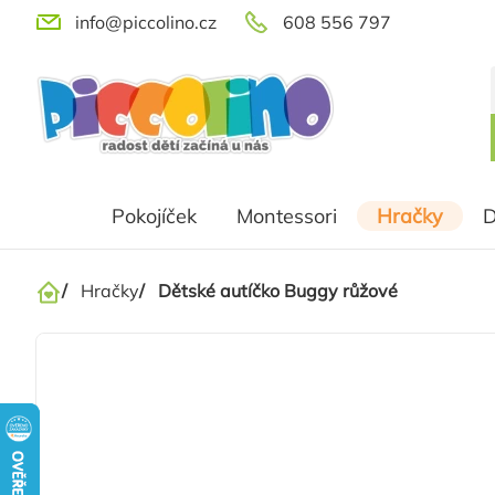
Přejít
info@piccolino.cz
608 556 797
na
obsah
Pokojíček
Montessori
Hračky
D
/
Hračky
/
Dětské autíčko Buggy růžové
Domů