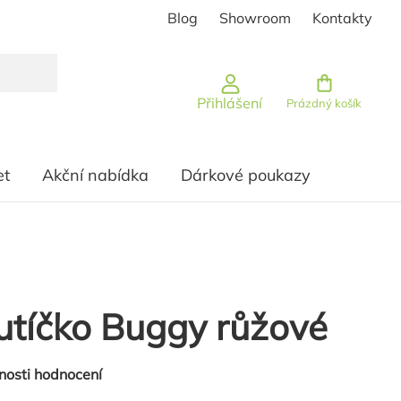
Blog
Showroom
Kontakty
Nákupní košík
Přihlášení
Prázdný košík
et
Akční nabídka
Dárkové poukazy
utíčko Buggy růžové
nosti hodnocení