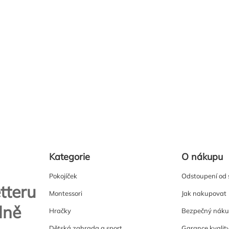
Kategorie
O nákupu
Pokojíček
Odstoupení od
tteru
Montessori
Jak nakupovat
lně
Hračky
Bezpečný nák
Dětská zahrada a sport
Garance kvalit