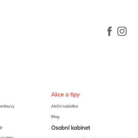
Akce a tipy
 smlouvy
Akční nabídka
Blog
Osobní kabinet
up
y a ceny