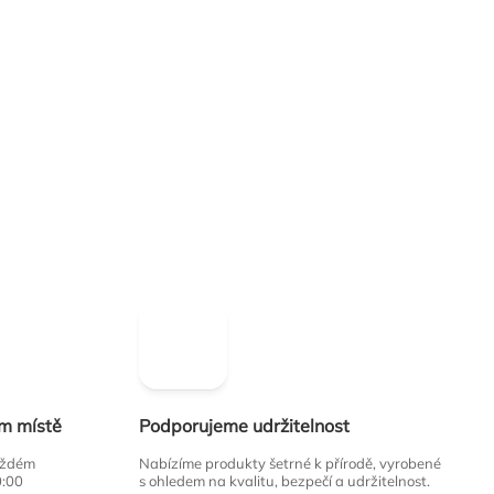
ím místě
Podporujeme udržitelnost
každém
Nabízíme produkty šetrné k přírodě, vyrobené
0:00
s ohledem na kvalitu, bezpečí a udržitelnost.