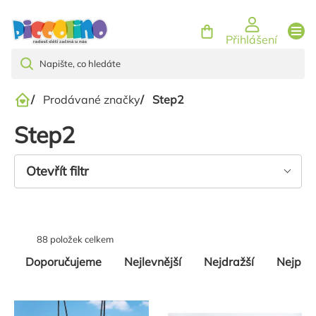
Přejít
na
Přihlášení
obsah
/
Prodávané značky
/
Step2
Domů
Step2
Otevřít filtr
88
položek celkem
Řazení
Doporučujeme
Nejlevnější
Nejdražší
Nejpro
produktů
Výpis