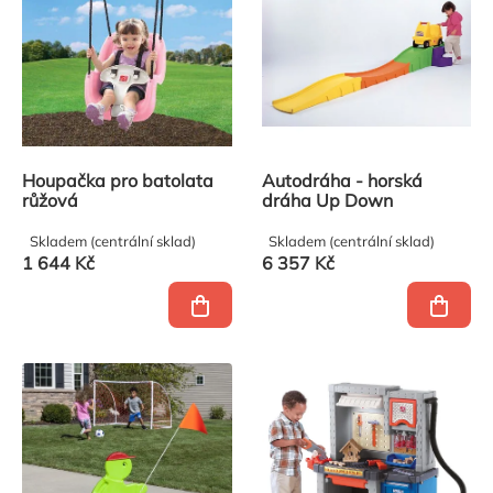
produktů
Houpačka pro batolata
Autodráha - horská
růžová
dráha Up Down
Skladem (centrální sklad)
Skladem (centrální sklad)
1 644 Kč
6 357 Kč