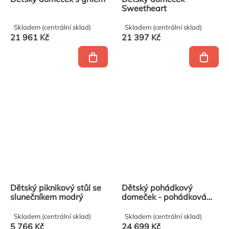
Sweetheart
Skladem (centrální sklad)
Skladem (centrální sklad)
21 961 Kč
21 397 Kč
Dětský piknikový stůl se
Dětský pohádkový
slunečníkem modrý
domeček - pohádková
chaloupka
Skladem (centrální sklad)
Skladem (centrální sklad)
5 766 Kč
24 699 Kč