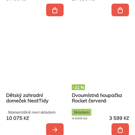
–21 %
Dětský zahradní
Dvoumístná houpačka
domeček NeatTidy
Rocket červená
Momentálně není skladem
Skladem
10 075 Kč
3 599 Kč
4 599 Kč