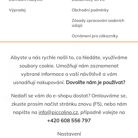
Výprodej
Obchodní podmínky
Zásady zpracování osobních
údajů
Oznámení pro zákazníky
Cookies
Akce a tipy
Osobní kabinet
Abyste u nás rychle našli to, co hledáte, využíváme
soubory cookie. Umožňují nám zaznamenat
Akční nabídka
Registrace
vybrané informace o vaší návštěvě a vám
Blog
Oblíbené
usnadňují nakupování.
Dovolíte nám je používat?
Nedaří se vám do e-shopu dostat? Omlouváme se,
Kontakt
zkuste prosím načíst stránku znovu (F5), nebo nám
napište na
info@piccolino.cz
, případně volejte na
info
@
piccolino.cz
608 556 797
+420 608 556 797
Nastavení