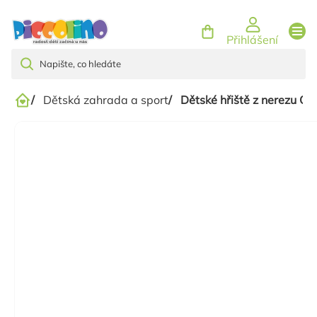
Přejít
na
Přihlášení
obsah
/
Dětská zahrada a sport
/
Dětské hřiště z nerezu Q
Domů