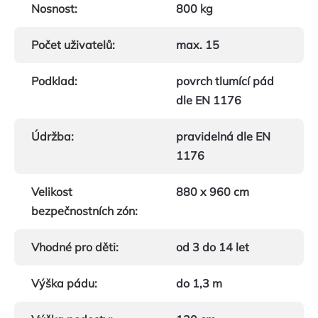
Nosnost
:
800 kg
Počet uživatelů
:
max. 15
Podklad
:
povrch tlumící pád
dle EN 1176
Údržba
:
pravidelná dle EN
1176
Velikost
880 x 960 cm
bezpečnostních zón
:
Vhodné pro děti
:
od 3 do 14 let
Výška pádu
:
do 1,3 m