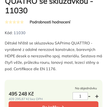
QUATRO se skluzavkou -
11030
Podrobnosti hodnocení
Průměrné
hodnocení
Kód:
11030
produktu
Dětské hřiště se skluzavkou SAPrimo QUATTRO -
je
vyrobené z odolné nerezové konstrukce, barevných
0,0
HDPE desek a nerezového spoj. materiálu. Sestava má
z
čtyři věže, průlezku rouru, lanový most, lezecí stěny a
5
pod. Certifikace dle EN 1176.
hvězdiček.
Na objednávku
495 248 Kč
409 295,87 Kč bez DPH
Měrná