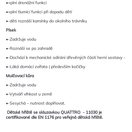
•+plní drenážní funkci
•+plní tlumící funkci při dopadu dětí
•-děti roznáší kamínky do okolního trávníku
Písek
•-Zadržuje vodu
•-Roznáší se po zahradě
•-Dochází k mechanické odírání dřevěných částí herní sestavy -
•-Láká domácí zvířata ( především kočičky
Mulčovací kůra
•-Zadržuje vodu
•-Vytváří vlhkost u země
•-Sesychá – nutnost doplňovat.
Dětské hřiště se skluzavkou QUATTRO - 11030 je
certifikované dle EN 1176 pro veřejná dětská hřiště.