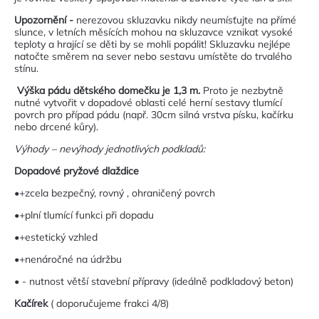
Upozornění -
nerezovou skluzavku nikdy neumísťujte na přímé
slunce, v letních měsících mohou na skluzavce vznikat vysoké
teploty a hrající se děti by se mohli popálit! Skluzavku nejlépe
natočte směrem na sever nebo sestavu umístěte do trvalého
stínu.
Výška pádu dětského domečku je 1,3 m.
Proto je nezbytně
nutné vytvořit v dopadové oblasti celé herní sestavy tlumící
povrch pro případ pádu (např. 30cm silná vrstva písku, kačírku
nebo drcené kůry).
Výhody – nevýhody jednotlivých podkladů:
Dopadové pryžové dlaždice
•+zcela bezpečný, rovný , ohraničený povrch
•+plní tlumící funkci při dopadu
•+estetický vzhled
•+nenáročné na údržbu
• - nutnost větší stavební přípravy (ideálně podkladový beton)
Kačírek
( doporučujeme frakci 4/8)