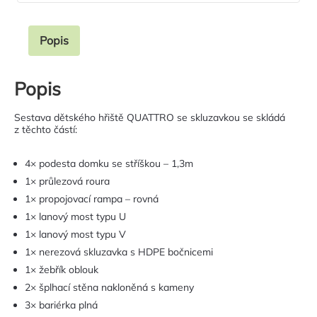
Popis
Popis
Sestava dětského hřiště QUATTRO se skluzavkou se skládá
z těchto částí:
4× podesta domku se stříškou – 1,3m
1× průlezová roura
1× propojovací rampa – rovná
1× lanový most typu U
1× lanový most typu V
1× nerezová skluzavka s HDPE bočnicemi
1× žebřík oblouk
2× šplhací stěna nakloněná s kameny
3× bariérka plná