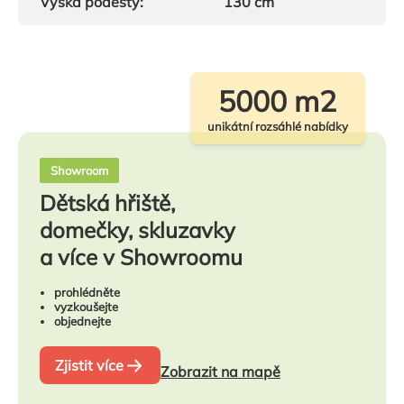
Výška podesty
:
130 cm
5000 m2
unikátní rozsáhlé nabídky
Showroom
Dětská hřiště,
domečky, skluzavky
a více v Showroomu
prohlédněte
vyzkoušejte
objednejte
Zjistit více
Zobrazit na mapě