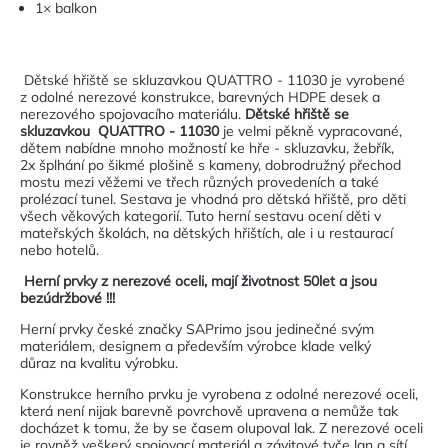
1× balkon
Dětské hřiště se skluzavkou QUATTRO - 11030 je vyrobené
z odolné nerezové konstrukce, barevných HDPE desek a
nerezového spojovacího materiálu.
Dětské hřiště se
skluzavkou QUATTRO - 11030
je velmi pěkně vypracované,
dětem nabídne mnoho možností ke hře - skluzavku, žebřík,
2x šplhání po šikmé plošině s kameny, dobrodružný přechod
mostu mezi věžemi ve třech různých provedeních a také
prolézací tunel. Sestava je vhodná pro dětská hřiště, pro děti
všech věkových kategorií. Tuto herní sestavu ocení děti v
mateřských školách, na dětských hřištích, ale i u restaurací
nebo hotelů.
Herní prvky z nerezové oceli, mají životnost 50let a jsou
bezúdržbové !!!
Herní prvky české značky SAPrimo jsou jedinečné svým
materiálem, designem a především výrobce klade velký
důraz na kvalitu výrobku.
Konstrukce herního prvku je vyrobena z odolné nerezové oceli,
která není nijak barevně povrchově upravena a nemůže tak
docházet k tomu, že by se časem olupoval lak. Z nerezové oceli
je rovněž veškerý spojovací materiál a závitové tyče lan a sítí.