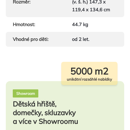
Rozměr
:
(v. š. h.) 147,3 x
119,4 x 134,6 cm
Hmotnost
:
44.7 kg
Vhodné pro děti
:
od 2 let.
5000 m2
unikátní rozsáhlé nabídky
Showroom
Dětská hřiště,
domečky, skluzavky
a více v Showroomu