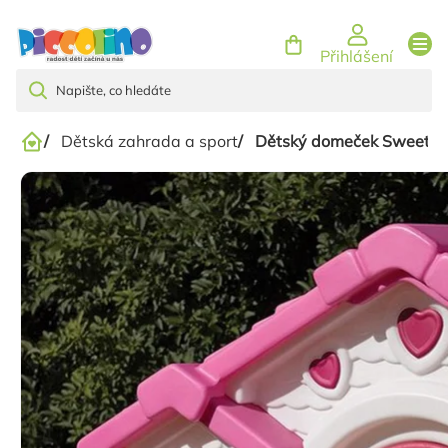
Přejít
na
Přihlášení
obsah
/
Dětská zahrada a sport
/
Dětský domeček Sweethe
Domů