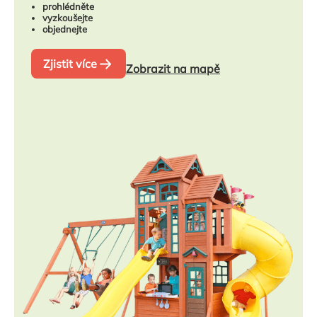
prohlédněte
vyzkoušejte
objednejte
Zjistit více
Zobrazit na mapě