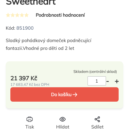
Sweetheart
Podrobnosti hodnocení
Průměrné
hodnocení
Kód:
851900
produktu
Sladký pohádkový domeček podněcující
je
fantazii.Vhodné pro děti od 2 let
0,0
z
5
Skladem (centrální sklad)
hvězdiček.
21 397 Kč
17 683,47 Kč bez DPH
Měrná
Do košíku
cena:
Tisk
Hlídat
Sdílet