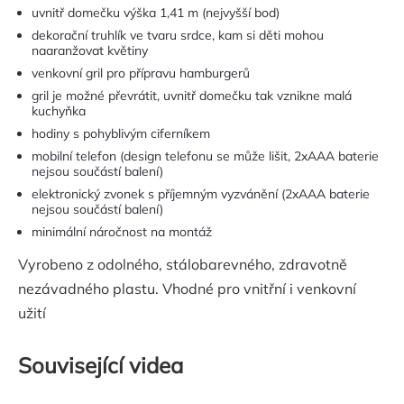
uvnitř domečku výška 1,41 m (nejvyšší bod)
dekorační truhlík ve tvaru srdce, kam si děti mohou
naaranžovat květiny
venkovní gril pro přípravu hamburgerů
gril je možné převrátit, uvnitř domečku tak vznikne malá
kuchyňka
hodiny s pohyblivým ciferníkem
mobilní telefon (design telefonu se může lišit, 2xAAA baterie
nejsou součástí balení)
elektronický zvonek s příjemným vyzvánění (2xAAA baterie
nejsou součástí balení)
minimální náročnost na montáž
Vyrobeno z odolného, stálobarevného, zdravotně
nezávadného plastu. Vhodné pro vnitřní i venkovní
užití
Související videa