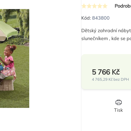
Podrob
Průměrné
hodnocení
Kód:
843800
produktu
Dětský zahradní nábyte
je
slunečníkem , kde se p
0,0
z
5
hvězdiček.
5 766 Kč
4 765,29 Kč bez DPH
Měrná
cena:
Tisk