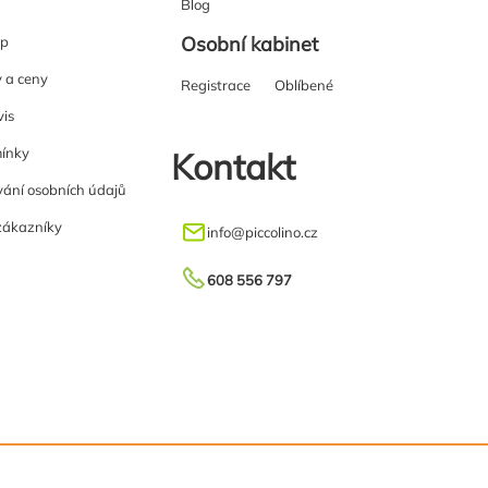
Blog
Osobní kabinet
up
y a ceny
Registrace
Oblíbené
vis
ínky
Kontakt
ání osobních údajů
zákazníky
info
@
piccolino.cz
608 556 797