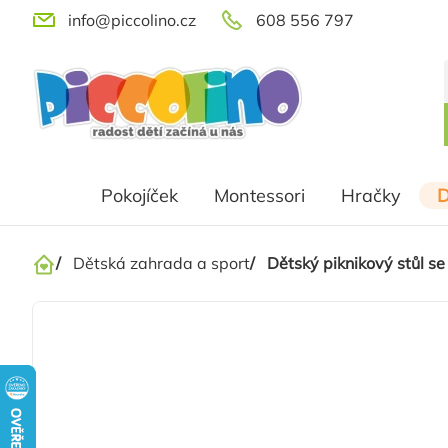
Přejít
info@piccolino.cz
608 556 797
na
obsah
Pokojíček
Montessori
Hračky
D
/
Dětská zahrada a sport
/
Dětský piknikový stůl s
Domů