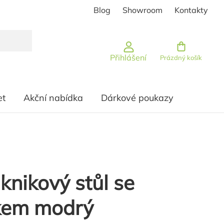
Blog
Showroom
Kontakty
Nákupní košík
Přihlášení
Prázdný košík
et
Akční nabídka
Dárkové poukazy
knikový stůl se
kem modrý