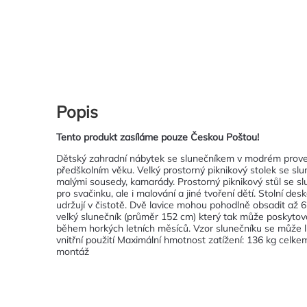
Popis
Tento produkt zasíláme pouze Českou Poštou!
Dětský zahradní nábytek se slunečníkem v modrém prove
předškolním věku. Velký prostorný piknikový stolek se sl
malými sousedy, kamarády. Prostorný piknikový stůl se sl
pro svačinku, ale i malování a jiné tvoření dětí. Stolní des
udržují v čistotě. Dvě lavice mohou pohodlně obsadit až 6 
velký slunečník (průměr 152 cm) který tak může poskytov
během horkých letních měsíců. Vzor slunečníku se může li
vnitřní použití Maximální hmotnost zatížení: 136 kg celk
montáž