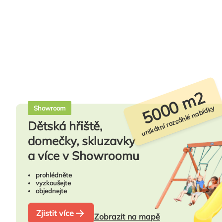
5000 m2
unikátní rozsáhlé nabídky
Showroom
Dětská hřiště,
domečky, skluzavky
a více v Showroomu
prohlédněte
vyzkoušejte
objednejte
Zjistit více
Zobrazit na mapě