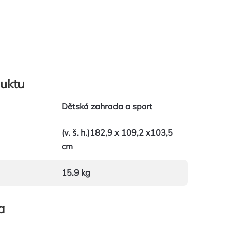
uktu
Dětská zahrada a sport
(v. š. h.)182,9 x 109,2 x103,5
cm
15.9 kg
a