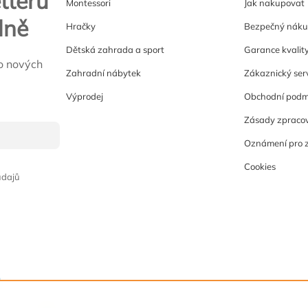
tteru
Montessori
Jak nakupovat
lně
Hračky
Bezpečný nák
Dětská zahrada a sport
Garance kvalit
o nových
Zahradní nábytek
Zákaznický ser
Výprodej
Obchodní podm
Zásady zpracov
Oznámení pro 
Cookies
údajů