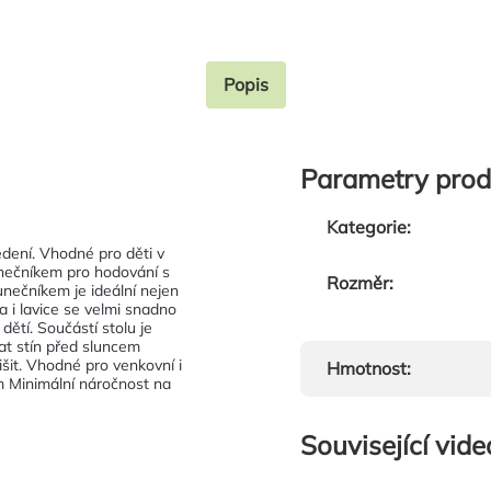
Popis
Parametry prod
Kategorie
:
dení. Vhodné pro děti v
unečníkem pro hodování s
Rozměr
:
unečníkem je ideální nejen
ka i lavice se velmi snadno
dětí. Součástí stolu je
at stín před sluncem
šit. Vhodné pro venkovní i
Hmotnost
:
em Minimální náročnost na
Související vide