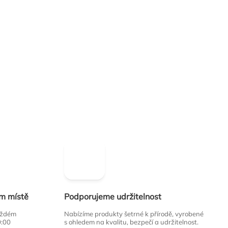
ím místě
Podporujeme udržitelnost
každém
Nabízíme produkty šetrné k přírodě, vyrobené
0:00
s ohledem na kvalitu, bezpečí a udržitelnost.