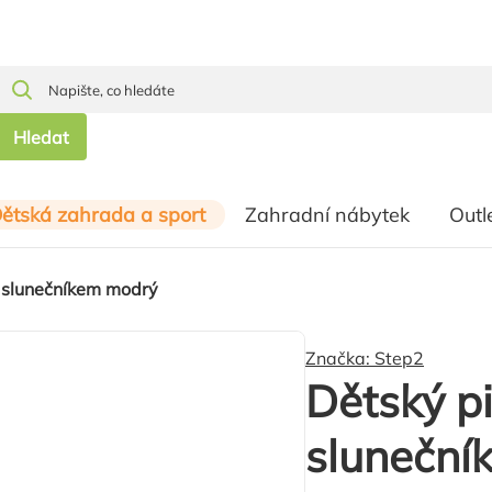
Hledat
ětská zahrada a sport
Zahradní nábytek
Outl
e slunečníkem modrý
Značka:
Step2
Dětský pi
sluneční