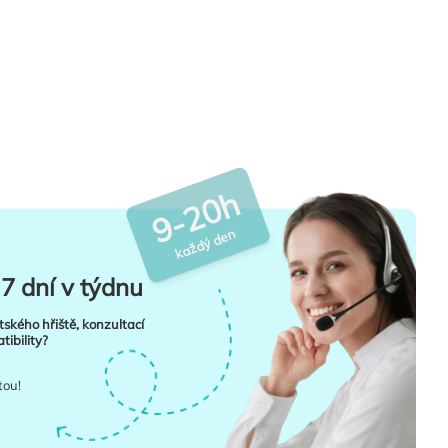
9-20h
každý den
7 dní v týdnu
tského hřiště, konzultací
ibility?
tou!