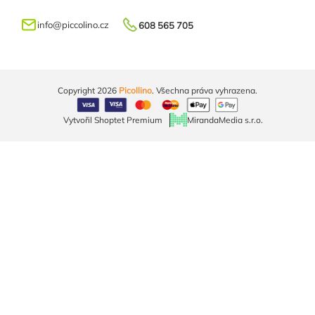
info
@
piccolino.cz
608 565 705
Copyright 2026
Picollino
. Všechna práva vyhrazena.
Vytvořil Shoptet Premium
MirandaMedia s.r.o.