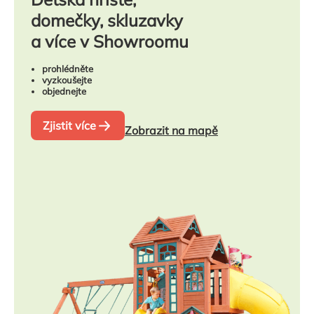
domečky, skluzavky
a více v Showroomu
prohlédněte
vyzkoušejte
objednejte
Zjistit více
Zobrazit na mapě