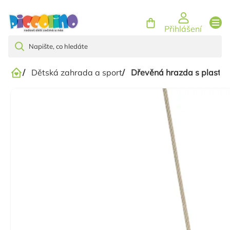
Přejít
na
Přihlášení
obsah
/
Dětská zahrada a sport
/
Dřevěná hrazda s plastovo
Domů