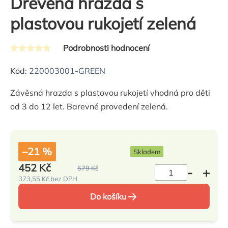
Dřevěná hrazda s
plastovou rukojetí zelená
Podrobnosti hodnocení
Průměrné
hodnocení
Kód:
220003001-GREEN
produktu
Závěsná hrazda s plastovou rukojetí vhodná pro děti
je
od 3 do 12 let. Barevné provedení zelená.
0,0
z
5
hvězdiček.
–21 %
Skladem
452 Kč
579 Kč
373,55 Kč bez DPH
Měrná
cena:
Do košíku