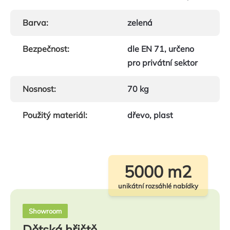
Barva
:
zelená
Bezpečnost
:
dle EN 71, určeno
pro privátní sektor
Nosnost
:
70 kg
Použitý materiál
:
dřevo, plast
5000 m2
unikátní rozsáhlé nabídky
Showroom
Dětská hřiště,