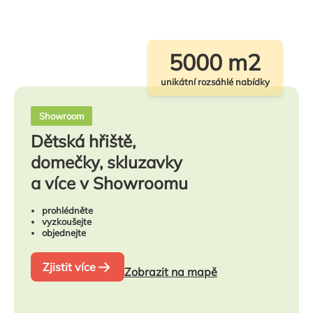
5000 m2
unikátní rozsáhlé nabídky
Showroom
Dětská hřiště,
domečky, skluzavky
a více v Showroomu
prohlédněte
vyzkoušejte
objednejte
Zjistit více
Zobrazit na mapě