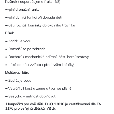
Kačírek
( doporučujeme frakci 4/8)
•+plní drenážní funkci
•+plní tlumící funkci při dopadu dětí
•-děti roznáší kamínky do okolního trávníku
Písek
•-Zadržuje vodu
•-Roznáší se po zahradě
•-Dochází k mechanické odírání částí herní sestavy
•-Láká domácí zvířata ( především kočičky)
Mulčovací kůra
•-Zadržuje vodu
•-Vytváří vlhkost u země a tvoří se plísně
•-Sesychá – nutnost doplňovat.
Houpačka pro dvě děti DUO 13010 je certifikovaná dle EN
1176 pro veřejná dětská hřiště.