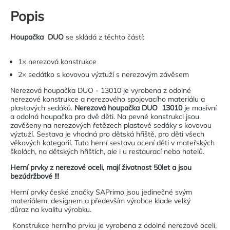
Popis
Houpačka DUO
se skládá z těchto částí:
1× nerezová konstrukce
2× sedátko s kovovou výztuží s nerezovým závěsem
Nerezová houpačka DUO - 13010 je vyrobena z odolné
nerezové konstrukce a nerezového spojovacího materiálu a
plastových sedáků.
Nerezová houpačka DUO 13010
je masivní
a odolná houpačka pro dvě děti. Na pevné konstrukci jsou
zavěšeny na nerezových řetězech plastové sedáky s kovovou
výztuží. Sestava je vhodná pro dětská hřiště, pro děti všech
věkových kategorií. Tuto herní sestavu ocení děti v mateřských
školách, na dětských hřištích, ale i u restaurací nebo hotelů.
Herní prvky z nerezové oceli, mají životnost 50let a jsou
bezúdržbové !!!
Herní prvky české značky SAPrimo jsou jedinečné svým
materiálem, designem a především výrobce klade velký
důraz na kvalitu výrobku.
Konstrukce herního prvku je vyrobena z odolné nerezové oceli,