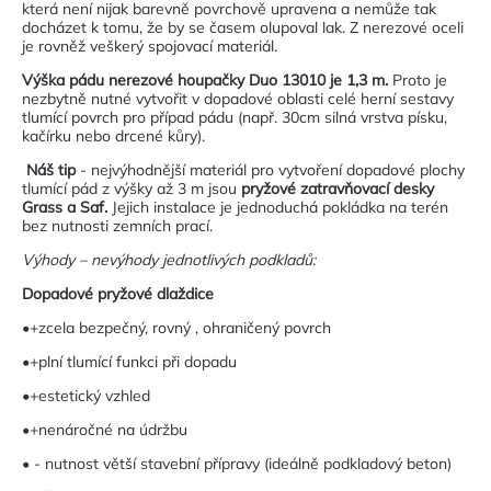
která není nijak barevně povrchově upravena a nemůže tak
docházet k tomu, že by se časem olupoval lak. Z nerezové oceli
je rovněž veškerý spojovací materiál.
Výška pádu nerezové houpačky Duo 13010 je 1,3 m.
Proto je
nezbytně nutné vytvořit v dopadové oblasti celé herní sestavy
tlumící povrch pro případ pádu (např. 30cm silná vrstva písku,
kačírku nebo drcené kůry).
Náš tip
- nejvýhodnější materiál pro vytvoření dopadové plochy
tlumící pád z výšky až 3 m jsou
pryžové zatravňovací desky
Grass a Saf.
Jejich instalace je jednoduchá pokládka na terén
bez nutnosti zemních prací.
Výhody – nevýhody jednotlivých podkladů:
Dopadové pryžové dlaždice
•+zcela bezpečný, rovný , ohraničený povrch
•+plní tlumící funkci při dopadu
•+estetický vzhled
•+nenáročné na údržbu
• - nutnost větší stavební přípravy (ideálně podkladový beton)