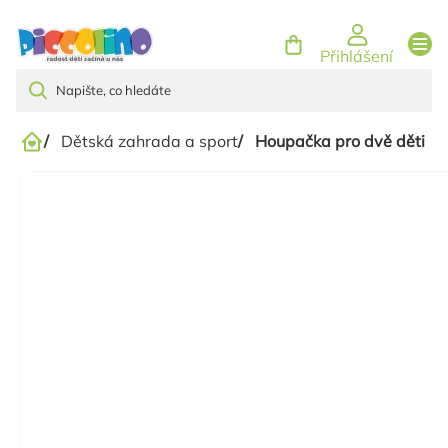
Přejít
na
Přihlášení
obsah
/
Dětská zahrada a sport
/
Houpačka pro dvě děti z
Domů