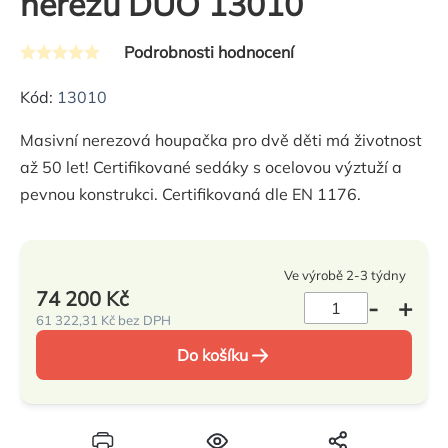
nerezu DUO 13010
Podrobnosti hodnocení
Průměrné
hodnocení
Kód:
13010
produktu
Masivní nerezová houpačka pro dvě děti má životnost
je
až 50 let! Certifikované sedáky s ocelovou výztuží a
0,0
pevnou konstrukci. Certifikovaná dle EN 1176.
z
5
hvězdiček.
Ve výrobě 2-3 týdny
74 200 Kč
61 322,31 Kč bez DPH
Měrná
Do košíku
cena: