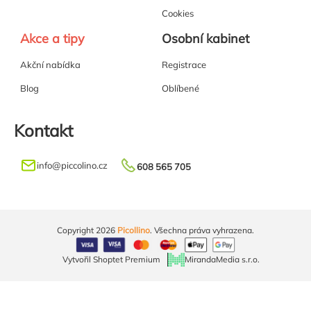
Cookies
Akce a tipy
Osobní kabinet
Akční nabídka
Registrace
Blog
Oblíbené
Kontakt
info
@
piccolino.cz
608 565 705
Copyright 2026
Picollino
. Všechna práva vyhrazena.
Vytvořil Shoptet Premium
MirandaMedia s.r.o.