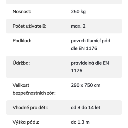
Nosnost
:
250 kg
Počet uživatelů
:
max. 2
Podklad
:
povrch tlumící pád
dle EN 1176
Údržba
:
pravidelná dle EN
1176
Velikost
290 x 750 cm
bezpečnostních zón
:
Vhodné pro děti
:
od 3 do 14 let
Výška pádu
:
do 1,3 m