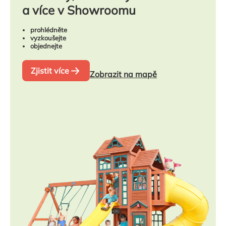
a více v Showroomu
prohlédněte
vyzkoušejte
objednejte
Zjistit více
Zobrazit na mapě