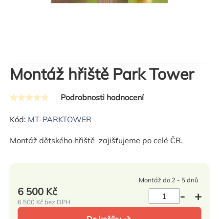
Montáž hřiště Park Tower
Podrobnosti hodnocení
Průměrné
hodnocení
Kód:
MT-PARKTOWER
produktu
Montáž dětského hřiště zajišťujeme po celé ČR.
je
0,0
z
Montáž do 2 - 5 dnů
5
6 500 Kč
hvězdiček.
6 500 Kč bez DPH
Měrná