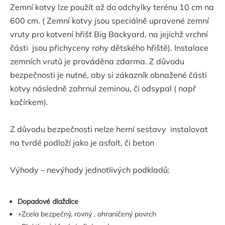
Zemní kotvy lze použít až do odchylky terénu 10 cm na
600 cm. ( Zemní kotvy jsou speciálně upravené zemní
vruty pro kotvení hřišť Big Backyard, na jejichž vrchní
části jsou přichyceny rohy dětského hřiště). Instalace
zemních vrutů je prováděna zdarma. Z důvodu
bezpečnosti je nutné, aby si zákazník obnažené části
kotvy následně zahrnul zeminou, či odsypal ( např
kačírkem).
Z důvodu bezpečnosti nelze herní sestavy instalovat
na tvrdé podloží jako je asfalt, či beton
Výhody – nevýhody jednotlivých podkladů:
Dopadové dlaždice
+Zcela bezpečný, rovný , ohraničený povrch