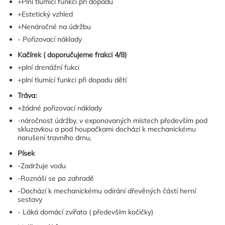
+Plní tlumící funkci při dopadu
+Estetický vzhled
+Nenáročné na údržbu
- Pořizovací náklady
Kačírek ( doporučujeme frakci 4/8)
+plní drenážní fukci
+plní tlumící funkci při dopadu dětí
Tráva:
+žádné pořizovací náklady
-náročnost údržby, v exponovaných místech především pod
skluzavkou a pod houpačkami dochází k mechanickému
narušení travního drnu,
Písek
-Zadržuje vodu
-Roznáší se po zahradě
-Dochází k mechanickému odírání dřevěných částí herní
sestavy
- Láká domácí zvířata ( především kočičky)