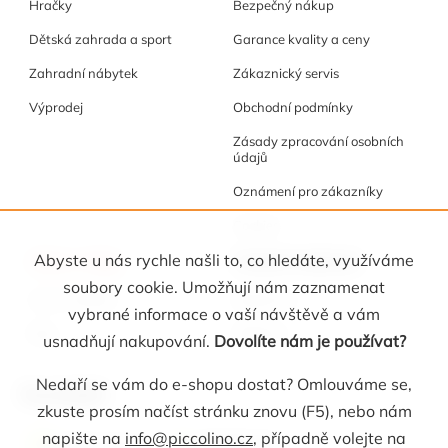
Hračky
Bezpečný nákup
Dětská zahrada a sport
Garance kvality a ceny
Zahradní nábytek
Zákaznický servis
Výprodej
Obchodní podmínky
Zásady zpracování osobních
údajů
Oznámení pro zákazníky
Cookies
Akce a tipy
Osobní kabinet
Abyste u nás rychle našli to, co hledáte, využíváme
soubory cookie. Umožňují nám zaznamenat
Akční nabídka
Registrace
vybrané informace o vaší návštěvě a vám
Blog
Oblíbené
usnadňují nakupování.
Dovolíte nám je používat?
Nedaří se vám do e-shopu dostat? Omlouváme se,
Kontakt
zkuste prosím načíst stránku znovu (F5), nebo nám
napište na
info@piccolino.cz
, případně volejte na
info
@
piccolino.cz
608 565 705