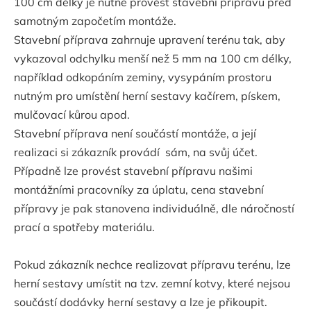
100 cm délky je nutné provést stavební přípravu před
samotným započetím montáže.
Stavební příprava zahrnuje upravení terénu tak, aby
vykazoval odchylku menší než 5 mm na 100 cm délky,
například odkopáním zeminy, vysypáním prostoru
nutným pro umístění herní sestavy kačírem, pískem,
mulčovací kůrou apod.
Stavební příprava není součástí montáže, a její
realizaci si zákazník provádí sám, na svůj účet.
Případně lze provést stavební přípravu našimi
montážními pracovníky za úplatu, cena stavební
přípravy je pak stanovena individuálně, dle náročností
prací a spotřeby materiálu.
Pokud zákazník nechce realizovat přípravu terénu, lze
herní sestavy umístit na tzv. zemní kotvy, které nejsou
součástí dodávky herní sestavy a lze je přikoupit.