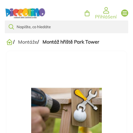
Přejít
na
Přihlášení
obsah
/
Montáže
/
Montáž hřiště Park Tower
Domů