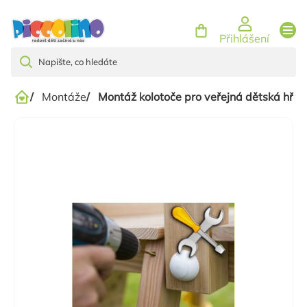
Přejít
na
Přihlášení
obsah
/
Montáže
/
Montáž kolotoče pro veřejná dětská hřišt
Domů