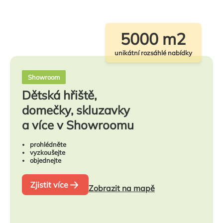
5000 m2
unikátní rozsáhlé nabídky
Showroom
Dětská hřiště,
domečky, skluzavky
a více v Showroomu
prohlédněte
vyzkoušejte
objednejte
Zjistit více
Zobrazit na mapě