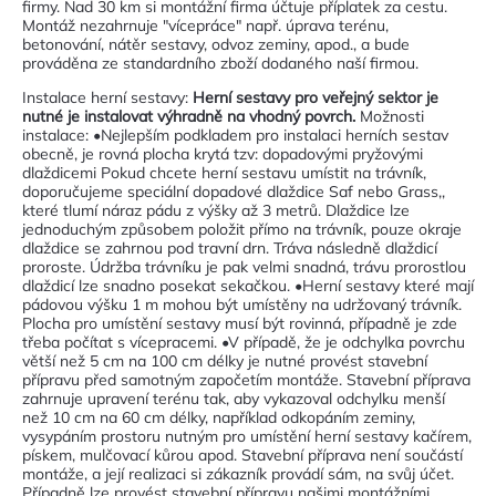
firmy. Nad 30 km si montážní firma účtuje příplatek za cestu.
Montáž nezahrnuje "vícepráce" např. úprava terénu,
betonování, nátěr sestavy, odvoz zeminy, apod., a bude
prováděna ze standardního zboží dodaného naší firmou.
Instalace herní sestavy:
Herní sestavy pro veřejný sektor je
nutné je instalovat výhradně na vhodný povrch.
Možnosti
instalace: •Nejlepším podkladem pro instalaci herních sestav
obecně, je rovná plocha krytá tzv: dopadovými pryžovými
dlaždicemi Pokud chcete herní sestavu umístit na trávník,
doporučujeme speciální dopadové dlaždice Saf nebo Grass,,
které tlumí náraz pádu z výšky až 3 metrů. Dlaždice lze
jednoduchým způsobem položit přímo na trávník, pouze okraje
dlaždice se zahrnou pod travní drn. Tráva následně dlaždicí
proroste. Údržba trávníku je pak velmi snadná, trávu prorostlou
dlaždicí lze snadno posekat sekačkou. •Herní sestavy které mají
pádovou výšku 1 m mohou být umístěny na udržovaný trávník.
Plocha pro umístění sestavy musí být rovinná, případně je zde
třeba počítat s vícepracemi. •V případě, že je odchylka povrchu
větší než 5 cm na 100 cm délky je nutné provést stavební
přípravu před samotným započetím montáže. Stavební příprava
zahrnuje upravení terénu tak, aby vykazoval odchylku menší
než 10 cm na 60 cm délky, například odkopáním zeminy,
vysypáním prostoru nutným pro umístění herní sestavy kačírem,
pískem, mulčovací kůrou apod. Stavební příprava není součástí
montáže, a její realizaci si zákazník provádí sám, na svůj účet.
Případně lze provést stavební přípravu našimi montážními