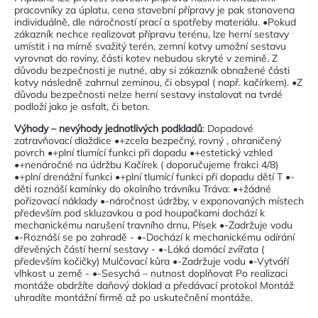
pracovníky za úplatu, cena stavební přípravy je pak stanovena
individuálně, dle náročností prací a spotřeby materiálu. •Pokud
zákazník nechce realizovat přípravu terénu, lze herní sestavy
umístit i na mírně svažitý terén, zemní kotvy umožní sestavu
vyrovnat do roviny, části kotev nebudou skryté v zemině. Z
důvodu bezpečnosti je nutné, aby si zákazník obnažené části
kotvy následně zahrnul zeminou, či obsypal ( např. kačírkem). •Z
důvodu bezpečnosti nelze herní sestavy instalovat na tvrdé
podloží jako je asfalt, či beton.
Výhody – nevýhody jednotlivých podkladů
: Dopadové
zatravňovací dlaždice •+zcela bezpečný, rovný , ohraničený
povrch •+plní tlumící funkci při dopadu •+estetický vzhled
•+nenáročné na údržbu Kačírek ( doporučujeme frakci 4/8)
•+plní drenážní funkci •+plní tlumící funkci při dopadu dětí T •-
děti roznáší kamínky do okolního trávníku Tráva: •+žádné
pořizovací náklady •-náročnost údržby, v exponovaných místech
především pod skluzavkou a pod houpačkami dochází k
mechanickému narušení travního drnu, Písek •-Zadržuje vodu
•-Roznáší se po zahradě - •-Dochází k mechanickému odírání
dřevěných částí herní sestavy - •-Láká domácí zvířata (
především kočičky) Mulčovací kůra •-Zadržuje vodu •-Vytváří
vlhkost u země - •-Sesychá – nutnost doplňovat Po realizaci
montáže obdržíte daňový doklad a předávací protokol Montáž
uhradíte montážní firmě až po uskutečnění montáže.