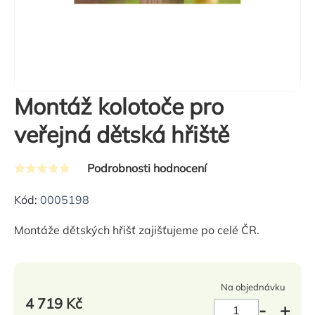
Montáž kolotoče pro
veřejná dětská hřiště
Podrobnosti hodnocení
Průměrné
hodnocení
Kód:
0005198
produktu
Montáže dětských hřišť zajišťujeme po celé ČR.
je
0,0
z
Na objednávku
5
4 719 Kč
hvězdiček.