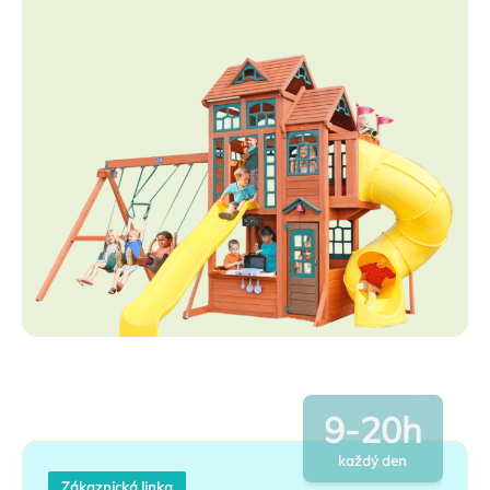
9-20h
každý den
Zákaznická linka