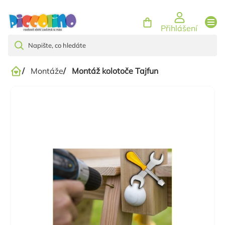
Přejít
na
Přihlášení
obsah
/
Montáže
/
Montáž kolotoče Tajfun
Domů