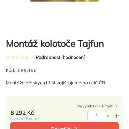
Montáž kolotoče Tajfun
Podrobnosti hodnocení
Průměrné
hodnocení
Kód:
0005196
produktu
Montáže dětských hřišť zajišťujeme po celé ČR
je
0,0
z
Ve výrobě 8 - 10 týdnů
5
6 292 Kč
hvězdiček.
6 292 Kč bez DPH
Měrná