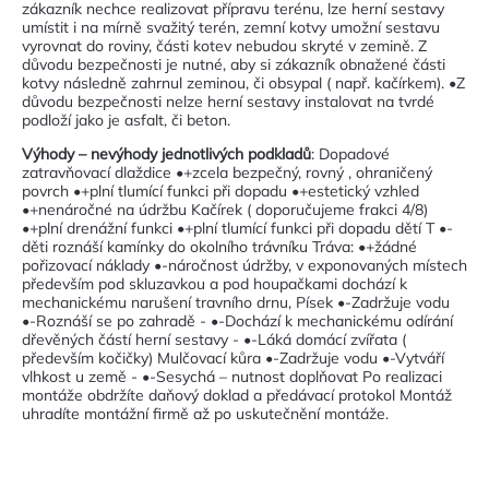
zákazník nechce realizovat přípravu terénu, lze herní sestavy
umístit i na mírně svažitý terén, zemní kotvy umožní sestavu
vyrovnat do roviny, části kotev nebudou skryté v zemině. Z
důvodu bezpečnosti je nutné, aby si zákazník obnažené části
kotvy následně zahrnul zeminou, či obsypal ( např. kačírkem). •Z
důvodu bezpečnosti nelze herní sestavy instalovat na tvrdé
podloží jako je asfalt, či beton.
Výhody – nevýhody jednotlivých podkladů
: Dopadové
zatravňovací dlaždice •+zcela bezpečný, rovný , ohraničený
povrch •+plní tlumící funkci při dopadu •+estetický vzhled
•+nenáročné na údržbu Kačírek ( doporučujeme frakci 4/8)
•+plní drenážní funkci •+plní tlumící funkci při dopadu dětí T •-
děti roznáší kamínky do okolního trávníku Tráva: •+žádné
pořizovací náklady •-náročnost údržby, v exponovaných místech
především pod skluzavkou a pod houpačkami dochází k
mechanickému narušení travního drnu, Písek •-Zadržuje vodu
•-Roznáší se po zahradě - •-Dochází k mechanickému odírání
dřevěných částí herní sestavy - •-Láká domácí zvířata (
především kočičky) Mulčovací kůra •-Zadržuje vodu •-Vytváří
vlhkost u země - •-Sesychá – nutnost doplňovat Po realizaci
montáže obdržíte daňový doklad a předávací protokol Montáž
uhradíte montážní firmě až po uskutečnění montáže.