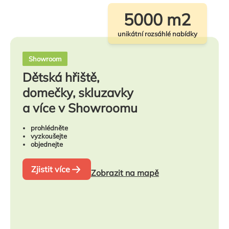
5000 m2
unikátní rozsáhlé nabídky
Showroom
Dětská hřiště,
domečky, skluzavky
a více v Showroomu
prohlédněte
vyzkoušejte
objednejte
Zjistit více
Zobrazit na mapě