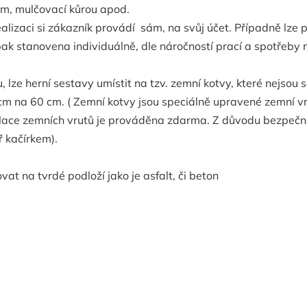
em, mulčovací kůrou apod.
realizaci si zákazník provádí sám, na svůj účet. Případně lz
pak stanovena individuálně, dle náročností prací a spotřeby 
lze herní sestavy umístit na tzv. zemní kotvy, které nejsou s
m na 60 cm. ( Zemní kotvy jsou speciálně upravené zemní vrut
talace zemních vrutů je prováděna zdarma. Z důvodu bezpečno
ř kačírkem).
at na tvrdé podloží jako je asfalt, či beton