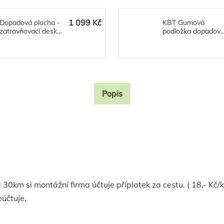
1 099 Kč
Dopadová plocha -
KBT Gumová
zatravňovací deska
podložka dopadov
Saf
50 X 50 X 2,5
zelená
Popis
0km si montážní firma účtuje příplatek za cestu. ( 18,- Kč/
účtuje.