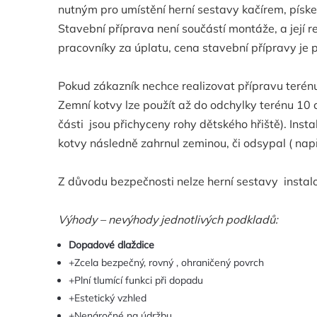
nutným pro umístění herní sestavy kačírem, písk
Stavební příprava není součástí montáže, a její 
pracovníky za úplatu, cena stavební přípravy je 
Pokud zákazník nechce realizovat přípravu terénu, 
Zemní kotvy lze použít až do odchylky terénu 10 c
části jsou přichyceny rohy dětského hřiště). Ins
kotvy následně zahrnul zeminou, či odsypal ( nap
Z důvodu bezpečnosti nelze herní sestavy instalov
Výhody – nevýhody jednotlivých podkladů:
Dopadové dlaždice
+Zcela bezpečný, rovný , ohraničený povrch
+Plní tlumící funkci při dopadu
+Estetický vzhled
+Nenáročné na údržbu