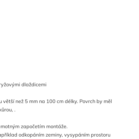
pryžovými dlaždicemi
ku větší než 5 mm na 100 cm délky. Povrch by měl
ůrou, .
 samotným započetím montáže.
například odkopáním zeminy, vysypáním prostoru