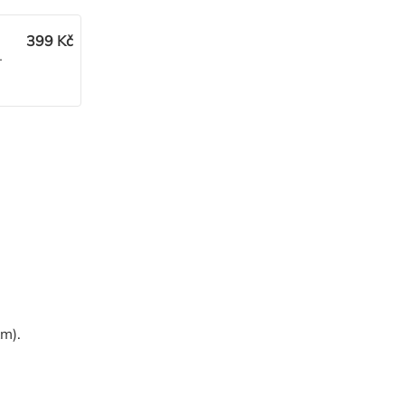
399 Kč
á
km).