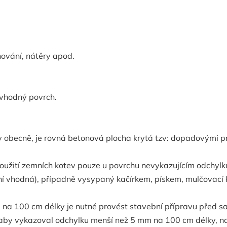
ování, nátěry apod.
 vhodný povrch.
v obecně, je rovná betonová plocha krytá tzv: dopadovými 
použití zemních kotev pouze u povrchu nevykazujícím odchyl
í vhodná), případně vysypaný kačírkem, pískem, mulčovací k
mm na 100 cm délky je nutné provést stavební přípravu před
, aby vykazoval odchylku menší než 5 mm na 100 cm délky, 