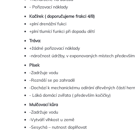
- Pořizovací náklady
Kačírek ( doporučujeme frakci 4/8)
+plní drenážní fukci
+plní tlumící funkci při dopadu dětí
Tráva:
+žádné pořizovací náklady
-náročnost údržby, v exponovaných místech především
Písek
-Zadržuje vodu
-Roznáší se po zahradě
-Dochází k mechanickému odírání dřevěných částí hern
- Láká domácí zvířata ( především kočičky)
Mulčovací kůra
-Zadržuje vodu
-Vytváří vlhkost u země
-Sesychá – nutnost doplňovat