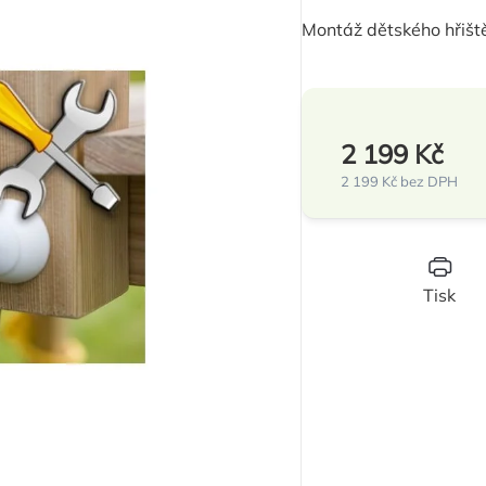
produktu
Montáž dětského hřiště
je
0,0
z
5
2 199 Kč
hvězdiček.
2 199 Kč bez DPH
Měrná
cena:
Tisk