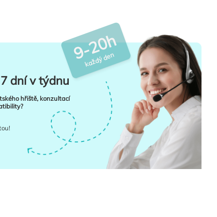
9-20h
každý den
7 dní v týdnu
tského hřiště, konzultací
ibility?
tou!