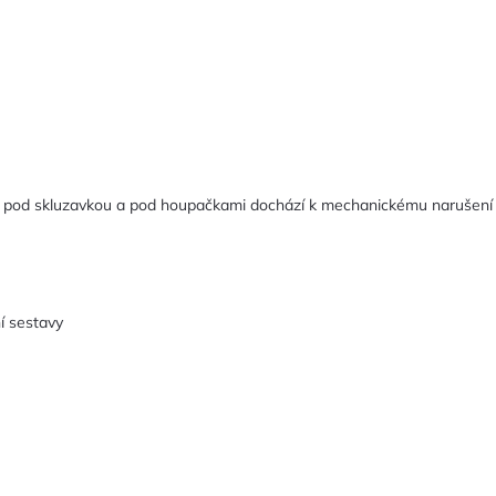
 pod skluzavkou a pod houpačkami dochází k mechanickému narušení 
í sestavy