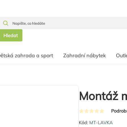
Hledat
ětská zahrada a sport
Zahradní nábytek
Outl
Montáž 
Podrob
Průměrné
hodnocení
Kód:
MT-LAVKA