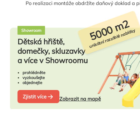
Po realizaci montáže obdržíte daňový doklad a p
5000 m2
unikátní rozsáhlé nabídky
Showroom
Dětská hřiště,
domečky, skluzavky
a více v Showroomu
prohlédněte
vyzkoušejte
objednejte
Zjistit více
Zobrazit na mapě