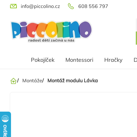
Přejít
info@piccolino.cz
608 556 797
na
obsah
Pokojíček
Montessori
Hračky
D
/
Montáže
/
Montáž modulu Lávka
Domů