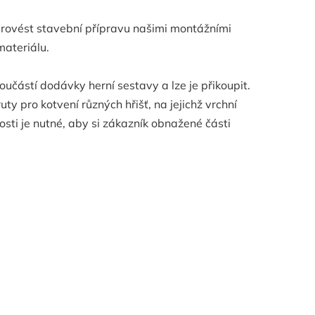
e provést stavební přípravu našimi montážními
materiálu.
oučástí dodávky herní sestavy a lze je přikoupit.
y pro kotvení různých hřišť, na jejichž vrchní
sti je nutné, aby si zákazník obnažené části