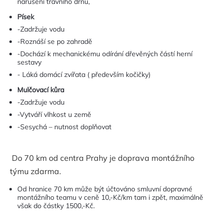
narušení travního drnu,
Písek
-Zadržuje vodu
-Roznáší se po zahradě
-Dochází k mechanickému odírání dřevěných částí herní
sestavy
- Láká domácí zvířata ( především kočičky)
Mulčovací kůra
-Zadržuje vodu
-Vytváří vlhkost u země
-Sesychá – nutnost doplňovat
Do 70 km od centra Prahy je doprava montážního
týmu zdarma.
Od hranice 70 km může být účtováno smluvní dopravné
montážního teamu v ceně 10,-Kč/km tam i zpět, maximálně
však do částky 1500,-Kč.