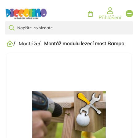
Přejít
na
Přihlášení
obsah
/
Montáže
/
Montáž modulu lezecí most Rampa
Domů