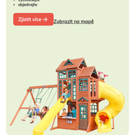
objednejte
Zjistit více
Zobrazit na mapě