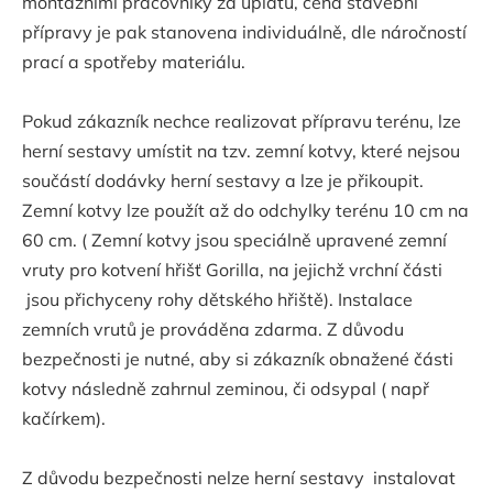
montážními pracovníky za úplatu, cena stavební
přípravy je pak stanovena individuálně, dle náročností
prací a spotřeby materiálu.
Pokud zákazník nechce realizovat přípravu terénu, lze
herní sestavy umístit na tzv. zemní kotvy, které nejsou
součástí dodávky herní sestavy a lze je přikoupit.
Zemní kotvy lze použít až do odchylky terénu 10 cm na
60 cm. ( Zemní kotvy jsou speciálně upravené zemní
vruty pro kotvení hřišť Gorilla, na jejichž vrchní části
jsou přichyceny rohy dětského hřiště). Instalace
zemních vrutů je prováděna zdarma. Z důvodu
bezpečnosti je nutné, aby si zákazník obnažené části
kotvy následně zahrnul zeminou, či odsypal ( např
kačírkem).
Z důvodu bezpečnosti nelze herní sestavy instalovat