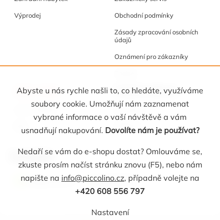
Výprodej
Obchodní podmínky
Zásady zpracování osobních
údajů
Oznámení pro zákazníky
Cookies
Akce a tipy
Osobní kabinet
Abyste u nás rychle našli to, co hledáte, využíváme
soubory cookie. Umožňují nám zaznamenat
Akční nabídka
Registrace
vybrané informace o vaší návštěvě a vám
Blog
Oblíbené
usnadňují nakupování.
Dovolíte nám je používat?
Nedaří se vám do e-shopu dostat? Omlouváme se,
Kontakt
zkuste prosím načíst stránku znovu (F5), nebo nám
napište na
info@piccolino.cz
, případně volejte na
info
@
piccolino.cz
608 556 797
+420 608 556 797
Nastavení