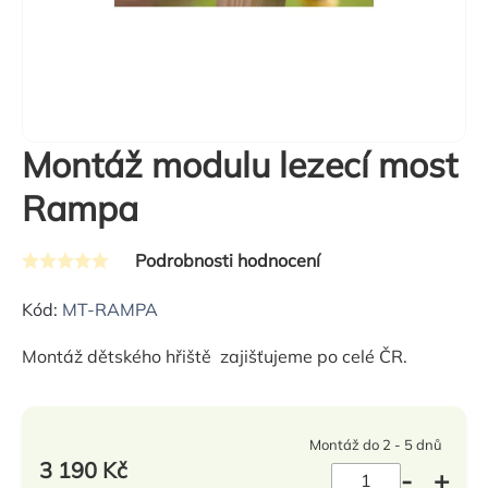
Montáž modulu lezecí most
Rampa
Podrobnosti hodnocení
Průměrné
hodnocení
Kód:
MT-RAMPA
produktu
Montáž dětského hřiště zajišťujeme po celé ČR.
je
0,0
z
Montáž do 2 - 5 dnů
5
3 190 Kč
hvězdiček.