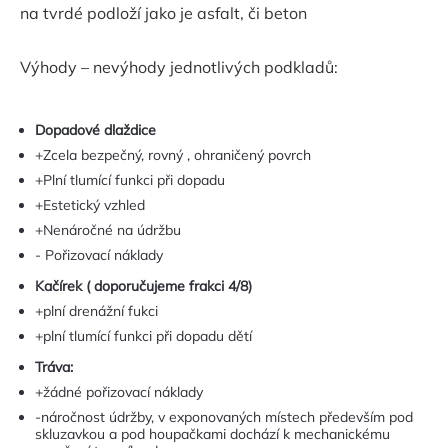
na tvrdé podloží jako je asfalt, či beton
Výhody – nevýhody jednotlivých podkladů:
Dopadové dlaždice
+Zcela bezpečný, rovný , ohraničený povrch
+Plní tlumící funkci při dopadu
+Estetický vzhled
+Nenáročné na údržbu
- Pořizovací náklady
Kačírek ( doporučujeme frakci 4/8)
+plní drenážní fukci
+plní tlumící funkci při dopadu dětí
Tráva:
+žádné pořizovací náklady
-náročnost údržby, v exponovaných místech především pod
skluzavkou a pod houpačkami dochází k mechanickému