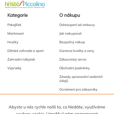
Kategorie
O nákupu
Pokojíček
Odstoupení od smlouvy
Montessori
Jak nakupovat
Hračky
Bezpečný nákup
Dětská zahrada a sport
Garance kvality a ceny
Zahradní nábytek
Zákaznický servis
Výprodej
Obchodní podmínky
Zásady zpracování osobních
údajů
Oznámení pro zákazníky
Cookies
Akce a tipy
Osobní kabinet
Abyste u nás rychle našli to, co hledáte, využíváme
soubory cookie. Umožňují nám zaznamenat