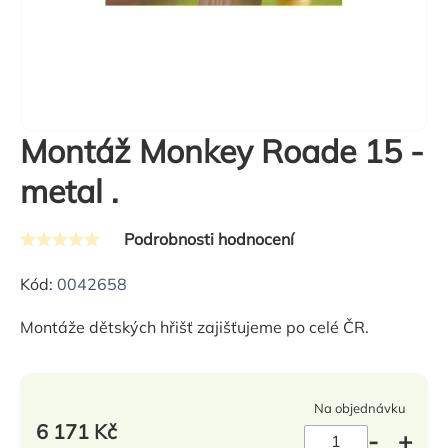
Montáž Monkey Roade 15 -
metal .
Podrobnosti hodnocení
Průměrné
hodnocení
Kód:
0042658
produktu
Montáže dětských hřišť zajišťujeme po celé ČR.
je
0,0
z
Na objednávku
5
6 171 Kč
hvězdiček.