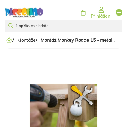
Přejít
na
Přihlášení
obsah
/
Montáže
/
Montáž Monkey Roade 15 - metal .
Domů