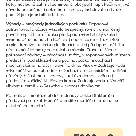
kotvy následně zahrnul zeminou, či obsypal ( např. kačírkem). •Z
důvodu bezpečnosti nelze herní sestavy instalovat na tvrdé
podloží jako je asfalt, či beton.
Výhody – nevýhody jednotlivých podkladů
: Dopadové
zatravňovací dlaždice •+zcela bezpečný, rovný , ohraničený
povrch •+plní tlumící funkci při dopadu •+estetický vzhled
•+nenáročné na údržbu Kačírek ( doporučujeme frakci 4/8)
•+plní drenážní funkci •+plní tlumící funkci při dopadu dětí T •-
děti roznáší kamínky do okolního trávníku Tráva: •+žádné
pořizovací náklady •-náročnost údržby, v exponovaných místech
především pod skluzavkou a pod houpačkami dochází k
mechanickému narušení travního drnu, Písek •-Zadržuje vodu
•-Roznáší se po zahradě - •-Dochází k mechanickému odírání
dřevěných částí herní sestavy - •-Láká domácí zvířata (
především kočičky) Mulčovací kůra •-Zadržuje vodu •-Vytváří
vlhkost u země - •-Sesychá – nutnost doplňovat.
Po realizaci montáže obdržíte daňový doklad (fakturu) a
předávací protokol. Montáž uhradíte montážní firmě až po
uskutečnění montáže.