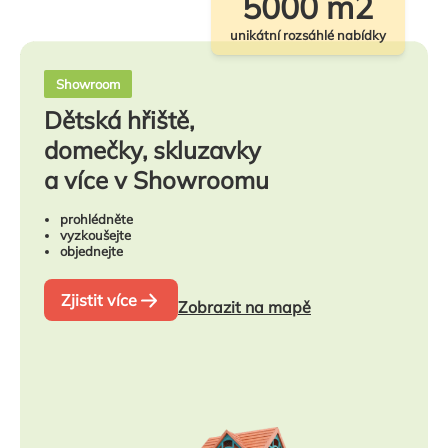
5000 m2
unikátní rozsáhlé nabídky
Showroom
Dětská hřiště,
domečky, skluzavky
a více v Showroomu
prohlédněte
vyzkoušejte
objednejte
Zjistit více
Zobrazit na mapě