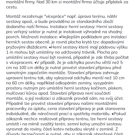
montážní firmy. Nad 30 km si montážní firma účtuje příplatek za
cestu.
Montáž nezahrnuje "vícepráce" např. úprava terénu, nátěr
sestavy apod., a bude prováděna ze standardního zboží
dodaného naší firmou. Instalace herní sestavy: Herní sestavy
pro veřejný sektor je nutné je instalovat výhradně na vhodný
povrch. Možnosti instalace: •Nejlepším podkladem pro instalaci
herních sestav obecně, je rovná plocha krytá tzv: dopadovými
pryžovými dlaždicemi. •Herní sestavy které mají pádovou výšku
1 m mohou být umístěny na udržovaný trávník. Plocha pro
umístění sestavy musí být rovinná, případně je zde třeba počítat
s vícepracemi. •V případě, že je odchylka povrchu větší než 5
cm na 100 cm délky je nutné provést stavební přípravu před
samotným započetím montáže. Stavební příprava zahrnuje
upravení terénu tak, aby vykazoval odchylku menší než 10 cm
na 60 cm délky, například odkopáním zeminy, vysypáním
prostoru nutným pro umístění herní sestavy kačírem, pískem,
mulčovací kůrou apod. Stavební příprava není součástí
montáže, a její realizaci si zákazník provádí sám, na svůj účet.
Případně lze provést stavební přípravu našimi montážními
pracovníky za úplatu, cena stavební přípravy je pak stanovena
individuálně, dle náročností prací a spotřeby materiálu. •Pokud
zákazník nechce realizovat přípravu terénu, lze herní sestavy
umístit i na mírně svažitý terén, zemní kotvy umožní sestavu
vyrovnat do roviny, části kotev nebudou skryté v zemině. Z
důvodu bezpečnosti je nutné, aby si zákazník obnažené části