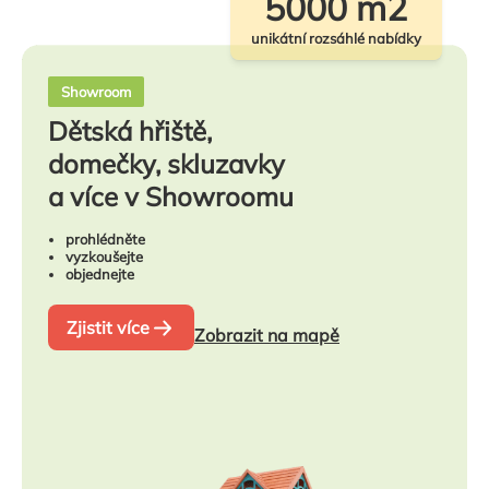
5000 m2
unikátní rozsáhlé nabídky
Showroom
Dětská hřiště,
domečky, skluzavky
a více v Showroomu
prohlédněte
vyzkoušejte
objednejte
Zjistit více
Zobrazit na mapě