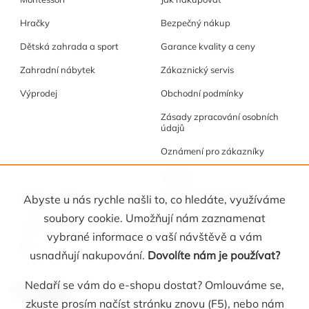
Hračky
Bezpečný nákup
Dětská zahrada a sport
Garance kvality a ceny
Zahradní nábytek
Zákaznický servis
Výprodej
Obchodní podmínky
Zásady zpracování osobních
údajů
Oznámení pro zákazníky
Cookies
Akce a tipy
Osobní kabinet
Abyste u nás rychle našli to, co hledáte, využíváme
soubory cookie. Umožňují nám zaznamenat
Akční nabídka
Registrace
vybrané informace o vaší návštěvě a vám
Blog
Oblíbené
usnadňují nakupování.
Dovolíte nám je používat?
Nedaří se vám do e-shopu dostat? Omlouváme se,
Kontakt
zkuste prosím načíst stránku znovu (F5), nebo nám