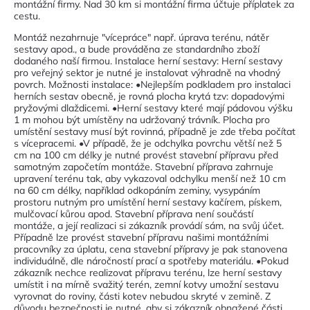
montážní firmy. Nad 30 km si montážní firma účtuje příplatek za
cestu.
Montáž nezahrnuje "vícepráce" např. úprava terénu, nátěr
sestavy apod., a bude prováděna ze standardního zboží
dodaného naší firmou. Instalace herní sestavy: Herní sestavy
pro veřejný sektor je nutné je instalovat výhradně na vhodný
povrch. Možnosti instalace: •Nejlepším podkladem pro instalaci
herních sestav obecně, je rovná plocha krytá tzv: dopadovými
pryžovými dlaždicemi. •Herní sestavy které mají pádovou výšku
1 m mohou být umístěny na udržovaný trávník. Plocha pro
umístění sestavy musí být rovinná, případně je zde třeba počítat
s vícepracemi. •V případě, že je odchylka povrchu větší než 5
cm na 100 cm délky je nutné provést stavební přípravu před
samotným započetím montáže. Stavební příprava zahrnuje
upravení terénu tak, aby vykazoval odchylku menší než 10 cm
na 60 cm délky, například odkopáním zeminy, vysypáním
prostoru nutným pro umístění herní sestavy kačírem, pískem,
mulčovací kůrou apod. Stavební příprava není součástí
montáže, a její realizaci si zákazník provádí sám, na svůj účet.
Případně lze provést stavební přípravu našimi montážními
pracovníky za úplatu, cena stavební přípravy je pak stanovena
individuálně, dle náročností prací a spotřeby materiálu. •Pokud
zákazník nechce realizovat přípravu terénu, lze herní sestavy
umístit i na mírně svažitý terén, zemní kotvy umožní sestavu
vyrovnat do roviny, části kotev nebudou skryté v zemině. Z
důvodu bezpečnosti je nutné, aby si zákazník obnažené části