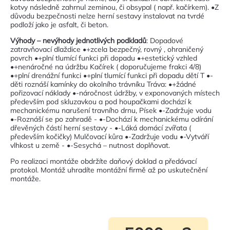
kotvy následně zahrnul zeminou, či obsypal ( např. kačírkem). •Z
důvodu bezpečnosti nelze herní sestavy instalovat na tvrdé
podloží jako je asfalt, či beton.
Výhody – nevýhody jednotlivých podkladů
: Dopadové
zatravňovací dlaždice •+zcela bezpečný, rovný , ohraničený
povrch •+plní tlumící funkci při dopadu •+estetický vzhled
•+nenáročné na údržbu Kačírek ( doporučujeme frakci 4/8)
•+plní drenážní funkci •+plní tlumící funkci při dopadu dětí T •-
děti roznáší kamínky do okolního trávníku Tráva: •+žádné
pořizovací náklady •-náročnost údržby, v exponovaných místech
především pod skluzavkou a pod houpačkami dochází k
mechanickému narušení travního drnu, Písek •-Zadržuje vodu
•-Roznáší se po zahradě - •-Dochází k mechanickému odírání
dřevěných částí herní sestavy - •-Láká domácí zvířata (
především kočičky) Mulčovací kůra •-Zadržuje vodu •-Vytváří
vlhkost u země - •-Sesychá – nutnost doplňovat.
Po realizaci montáže obdržíte daňový doklad a předávací
protokol. Montáž uhradíte montážní firmě až po uskutečnění
montáže.