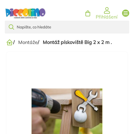
Přejít
na
Přihlášení
obsah
/
Montáže
/
Montáž pískoviště Big 2 x 2 m .
Domů