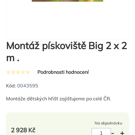
Montáž pískoviště Big 2 x 2
m .
Podrobnosti hodnocení
Průměrné
hodnocení
Kód:
0043595
produktu
Montáže dětských hřišť zajišťujeme po celé ČR.
je
0,0
z
Na objednávku
5
2 928 Kč
hvězdiček.