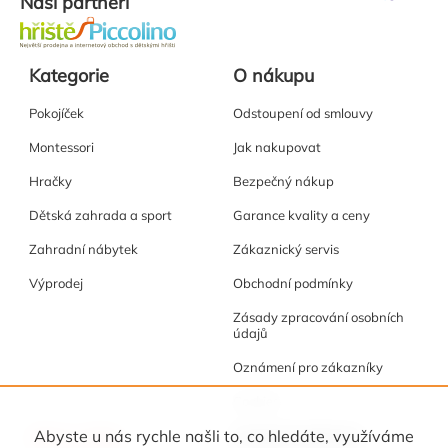
Naši partneři
Kategorie
O nákupu
Pokojíček
Odstoupení od smlouvy
Montessori
Jak nakupovat
Hračky
Bezpečný nákup
Dětská zahrada a sport
Garance kvality a ceny
Zahradní nábytek
Zákaznický servis
Výprodej
Obchodní podmínky
Zásady zpracování osobních
údajů
Oznámení pro zákazníky
Cookies
Akce a tipy
Osobní kabinet
Abyste u nás rychle našli to, co hledáte, využíváme