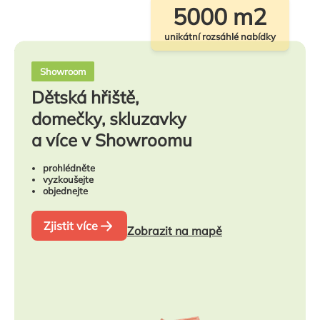
5000 m2
unikátní rozsáhlé nabídky
Showroom
Dětská hřiště,
domečky, skluzavky
a více v Showroomu
prohlédněte
vyzkoušejte
objednejte
Zjistit více
Zobrazit na mapě