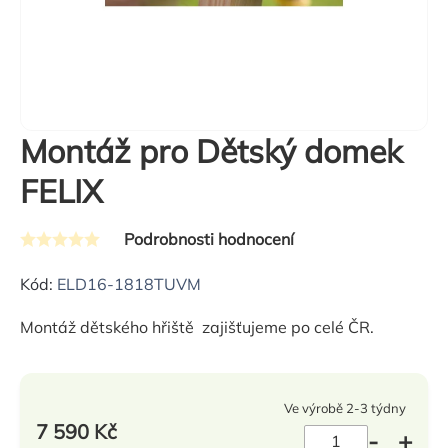
Montáž pro Dětský domek
FELIX
Podrobnosti hodnocení
Průměrné
hodnocení
Kód:
ELD16-1818TUVM
produktu
Montáž dětského hřiště zajišťujeme po celé ČR.
je
0,0
z
Ve výrobě 2-3 týdny
5
7 590 Kč
hvězdiček.