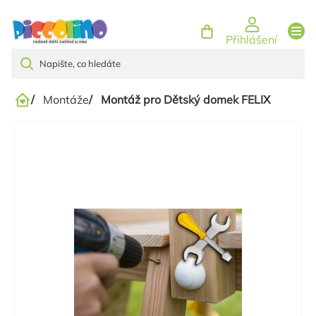
Přejít
na
Přihlášení
obsah
/
Montáže
/
Montáž pro Dětský domek FELIX
Domů