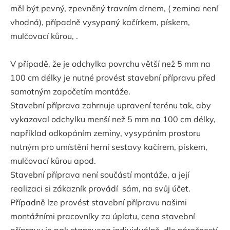
měl být pevný, zpevněný travním drnem, ( zemina není
vhodná), případně vysypaný kačírkem, pískem,
mulčovací kůrou, .
V případě, že je odchylka povrchu větší než 5 mm na
100 cm délky je nutné provést stavební přípravu před
samotným započetím montáže.
Stavební příprava zahrnuje upravení terénu tak, aby
vykazoval odchylku menší než 5 mm na 100 cm délky,
například odkopáním zeminy, vysypáním prostoru
nutným pro umístění herní sestavy kačírem, pískem,
mulčovací kůrou apod.
Stavební příprava není součástí montáže, a její
realizaci si zákazník provádí sám, na svůj účet.
Případně lze provést stavební přípravu našimi
montážními pracovníky za úplatu, cena stavební
přípravy je pak stanovena individuálně, dle náročností