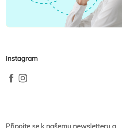
Instagram
Zápatí
Připojte se k našemu newsletteru a