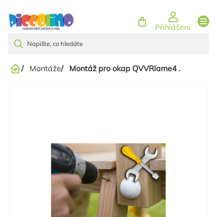
Přejít
na
Přihlášení
obsah
/
Montáže
/
Montáž pro okap QVVRlame4 .
Domů