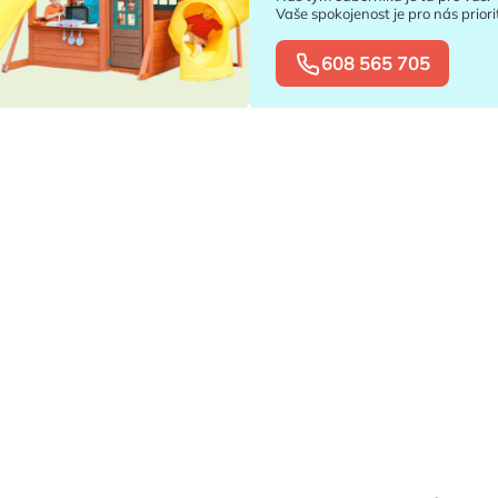
Vaše spokojenost je pro nás priori
608 565 705