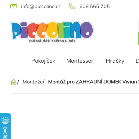
Přejít
info@piccolino.cz
608 565 705
na
obsah
Pokojíček
Montessori
Hračky
D
/
Montáže
/
Montáž pro ZAHRADNÍ DOMEK Vivian 3
Domů