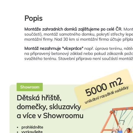
Popis
Montáže zahradních domků zajišťujeme po celé ČR
. Mon
součástí), montáž samotného domku, pokrytí střechy lepe
montážní firmy. Nad 30 km si montážní firma účtuje přípla
Montáž nezahrnuje "vícepráce"
např. úprava terénu, nátě
na připravený betonový základ nebo pokud zákazník poža
svažitého terénu. Stavební příprava není součástí montáže,
5000 m2
unikátní rozsáhlé nabídky
Showroom
Dětská hřiště,
domečky, skluzavky
a více v Showroomu
prohlédněte
vyzkoušejte