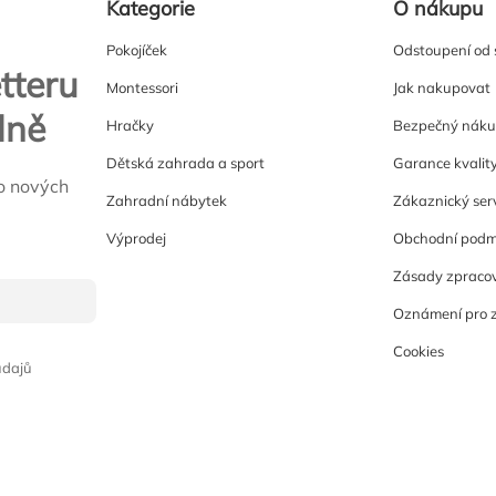
Kategorie
O nákupu
Pokojíček
Odstoupení od
tteru
Montessori
Jak nakupovat
lně
Hračky
Bezpečný nák
Dětská zahrada a sport
Garance kvalit
o nových
Zahradní nábytek
Zákaznický ser
Výprodej
Obchodní podm
Zásady zpracov
Oznámení pro 
Cookies
údajů