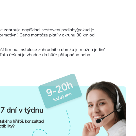
 zahrnuje například: sestavení podlahy(pokud je
ormativní. Cena montáže platí v okruhu 30 km od
ší firmou. Instalace zahradního domku je možná jedině
Toto řešení je vhodné do hůře přítupného nebo
9-20h
každý den
7 dní v týdnu
tského hřiště, konzultací
ibility?