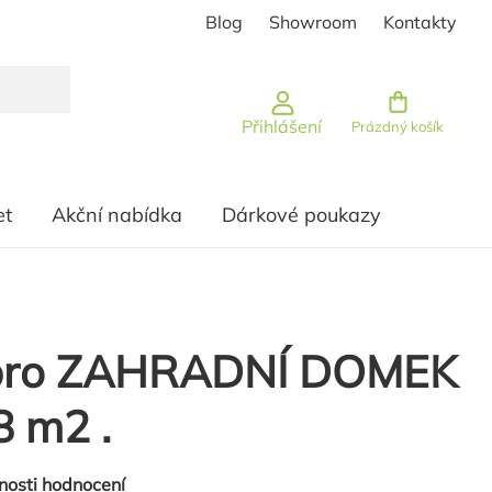
Blog
Showroom
Kontakty
Nákupní košík
Přihlášení
Prázdný košík
et
Akční nabídka
Dárkové poukazy
pro ZAHRADNÍ DOMEK
8 m2 .
nosti hodnocení