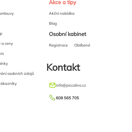
Akce a tipy
 smlouvy
Akční nabídka
Blog
Osobní kabinet
up
y a ceny
Registrace
Oblíbené
vis
ínky
Kontakt
ání osobních údajů
zákazníky
info
@
piccolino.cz
608 565 705