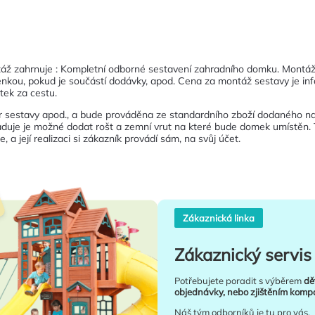
táž zahrnuje : Kompletní odborné sestavení zahradního domku. Montáže
nkou, pokud je součástí dodávky, apod. Cena za montáž sestavy je inf
tek za cestu.
r sestavy apod., a bude prováděna ze standardního zboží dodaného na
duje je možné dodat rošt a zemní vrut na které bude domek umístěn. 
 a její realizaci si zákazník provádí sám, na svůj účet.
Zákaznická linka
Zákaznický servis 
Potřebujete poradit s výběrem
dě
objednávky, nebo zjištěním kompat
Náš tým odborníků je tu pro vás.