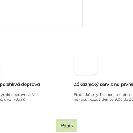
spolehlivá doprava
Zákaznický servis na prvn
 rychlá doprava vašich
Přátelská a rychlá podpora při 
až k vám domů.
nákupu. Každý den od 9:00 do 2
Popis