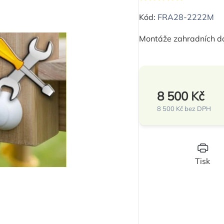
Průměrné
hodnocení
Kód:
FRA28-2222M
produktu
Montáže zahradních do
je
0,0
z
5
8 500 Kč
hvězdiček.
8 500 Kč bez DPH
Měrná
cena:
Tisk