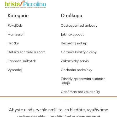
Kategorie
O nákupu
Pokojíček
Odstoupení od smlouvy
Montessori
Jak nakupovat
Hračky
Bezpečný nákup
Dětská zahrada a sport
Garance kvality a ceny
Zahradní nábytek
Zákaznický servis
Výprodej
Obchodní podmínky
Zásady zpracování osobních
údajů
Oznámení pro zákazníky
Cookies
Akce a tipy
Osobní kabinet
Abyste u nás rychle našli to, co hledáte, využíváme
soubory cookie. Umožňují nám zaznamenat