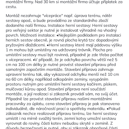
montážní firmy. Nad 30 km si montážní firma účtuje příplatek za
cestu.
Montáž nezahrnuje "vícepráce" např. úprava terénu, nátěr
sestavy apod., a bude prováděna ze standardního zboží
dodaného naší firmou. Instalace herní sestavy: Herní sestavy
pro veřejný sektor je nutné je instalovat výhradně na vhodný
povrch. Možnosti instalace: •Nejlepším podkladem pro instalaci
herních sestav obecně, je rovná plocha krytá tzv: dopadovými
pryžovými dlaždicemi. •Herní sestavy které mají pádovou výšku
1 m mohou být umístěny na udržovaný trávník. Plocha pro
umístění sestavy musí být rovinná, případně je zde třeba počítat
s vícepracemi. •V případě, že je odchylka povrchu větší než 5
cm na 100 cm délky je nutné provést stavební přípravu před
samotným započetím montáže. Stavební příprava zahrnuje
upravení terénu tak, aby vykazoval odchylku menší než 10 cm
na 60 cm délky, například odkopáním zeminy, vysypáním
prostoru nutným pro umístění herní sestavy kačírem, pískem,
mulčovací kůrou apod. Stavební příprava není součástí
montáže, a její realizaci si zákazník provádí sám, na svůj účet.
Případně lze provést stavební přípravu našimi montážními
pracovníky za úplatu, cena stavební přípravy je pak stanovena
individuálně, dle náročností prací a spotřeby materiálu. •Pokud
zákazník nechce realizovat přípravu terénu, lze herní sestavy
umístit i na mírně svažitý terén, zemní kotvy umožní sestavu
vyrovnat do roviny, části kotev nebudou skryté v zemině. Z
důvodu bezpečnosti je nutné, aby si zákazník obnažené části