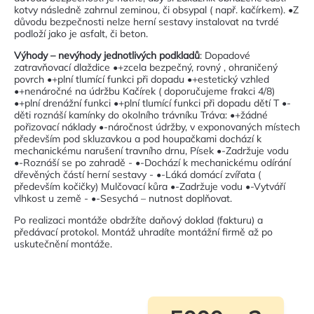
kotvy následně zahrnul zeminou, či obsypal ( např. kačírkem). •Z
důvodu bezpečnosti nelze herní sestavy instalovat na tvrdé
podloží jako je asfalt, či beton.
Výhody – nevýhody jednotlivých podkladů
: Dopadové
zatravňovací dlaždice •+zcela bezpečný, rovný , ohraničený
povrch •+plní tlumící funkci při dopadu •+estetický vzhled
•+nenáročné na údržbu Kačírek ( doporučujeme frakci 4/8)
•+plní drenážní funkci •+plní tlumící funkci při dopadu dětí T •-
děti roznáší kamínky do okolního trávníku Tráva: •+žádné
pořizovací náklady •-náročnost údržby, v exponovaných místech
především pod skluzavkou a pod houpačkami dochází k
mechanickému narušení travního drnu, Písek •-Zadržuje vodu
•-Roznáší se po zahradě - •-Dochází k mechanickému odírání
dřevěných částí herní sestavy - •-Láká domácí zvířata (
především kočičky) Mulčovací kůra •-Zadržuje vodu •-Vytváří
vlhkost u země - •-Sesychá – nutnost doplňovat.
Po realizaci montáže obdržíte daňový doklad (fakturu) a
předávací protokol. Montáž uhradíte montážní firmě až po
uskutečnění montáže.