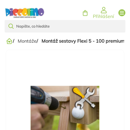
Přejít
na
Přihlášení
obsah
/
Montáže
/
Montáž sestavy Flexi 5 - 100 premium
Domů