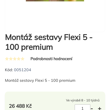
Montáž sestavy Flexi 5 -
100 premium
Podrobnosti hodnocení
Průměrné
hodnocení
Kód:
0051204
produktu
Montáž sestavy Flexi 5 - 100 premium
je
0,0
z
Ve výrobě 8 - 10 týdnů
5
26 488 Kč
hvězdiček.