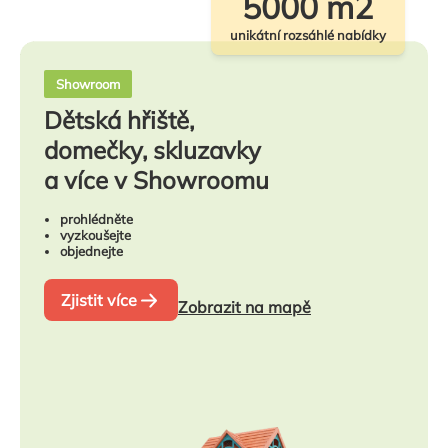
5000 m2
unikátní rozsáhlé nabídky
Showroom
Dětská hřiště,
domečky, skluzavky
a více v Showroomu
prohlédněte
vyzkoušejte
objednejte
Zjistit více
Zobrazit na mapě