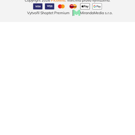
Copyright 2026
Picollino
. Všechna práva vyhrazena.
Vytvořil Shoptet Premium
MirandaMedia s.r.o.