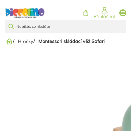
Přejít
na
Přihlášení
obsah
/
Hračky
/
Montessori skládací věž Safari
Domů