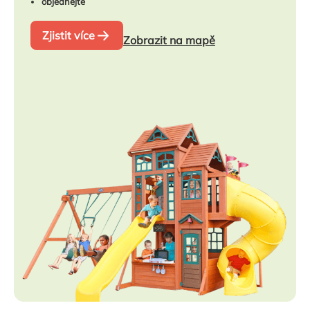
objednejte
Zjistit více
Zobrazit na mapě