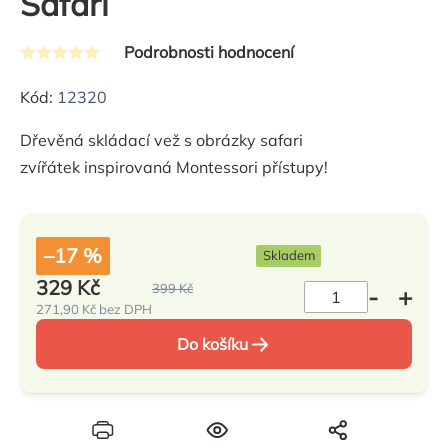
Safari
Podrobnosti hodnocení
Průměrné
hodnocení
Kód:
12320
produktu
Dřevěná skládací vež s obrázky safari
je
zvířátek inspirovaná Montessori přístupy!
0,0
z
5
hvězdiček.
–17 %
Skladem
329 Kč
399 Kč
271,90 Kč bez DPH
Měrná
cena:
Do košíku