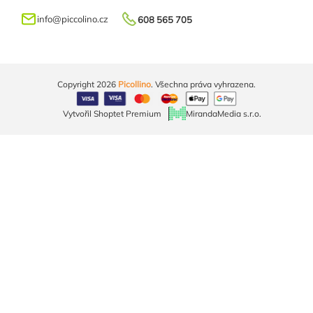
info
@
piccolino.cz
608 565 705
Copyright 2026
Picollino
. Všechna práva vyhrazena.
Vytvořil Shoptet Premium
MirandaMedia s.r.o.