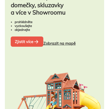
domečky, skluzavky
a více v Showroomu
prohlédněte
vyzkoušejte
objednejte
Zjistit více
Zobrazit na mapě