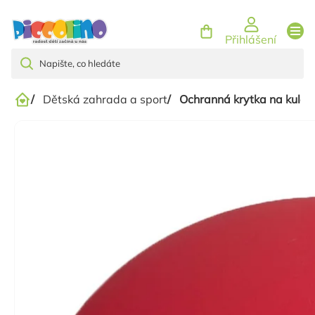
Přejít
na
Přihlášení
obsah
/
Dětská zahrada a sport
/
Ochranná krytka na kula
Domů