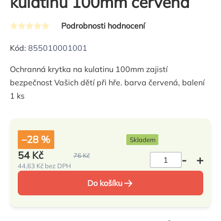
kulatinu 100mm červená
Podrobnosti hodnocení
Průměrné
hodnocení
Kód:
855010001001
produktu
Ochranná krytka na kulatinu 100mm zajistí
je
bezpečnost Vašich dětí při hře. barva červená, balení
0,0
1 ks
z
5
hvězdiček.
–28 %
Skladem
54 Kč
76 Kč
44,63 Kč bez DPH
Měrná
cena:
Do košíku