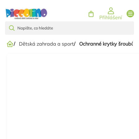
Přejít
na
Přihlášení
obsah
/
Dětská zahrada a sport
/
Ochranné krytky šroubů 8
Domů