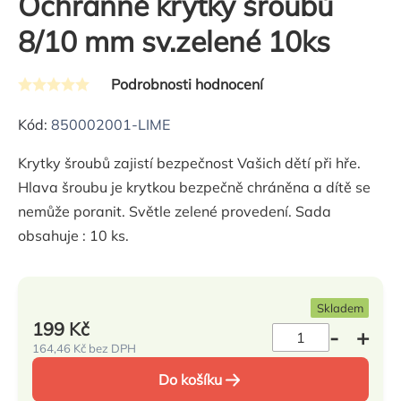
Ochranné krytky šroubů
8/10 mm sv.zelené 10ks
Podrobnosti hodnocení
Průměrné
hodnocení
Kód:
850002001-LIME
produktu
Krytky šroubů zajistí bezpečnost Vašich dětí při hře.
je
Hlava šroubu je krytkou bezpečně chráněna a dítě se
0,0
nemůže poranit. Světle zelené provedení. Sada
z
obsahuje : 10 ks.
5
hvězdiček.
Skladem
199 Kč
164,46 Kč bez DPH
Měrná
Do košíku
cena: