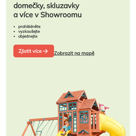
domečky, skluzavky
a více v Showroomu
prohlédněte
vyzkoušejte
objednejte
Zjistit více
Zobrazit na mapě