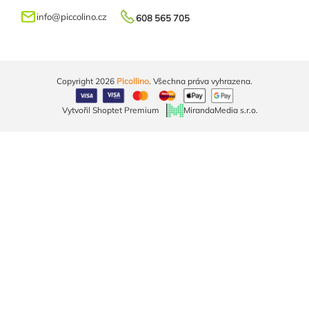
info
@
piccolino.cz
608 565 705
Copyright 2026
Picollino
. Všechna práva vyhrazena.
Vytvořil Shoptet Premium
MirandaMedia s.r.o.