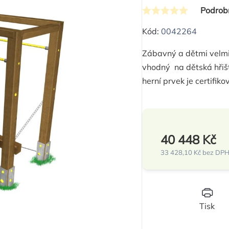
Podrob
Průměrné
hodnocení
Kód:
0042264
produktu
Zábavný a dětmi velmi
je
vhodný na dětská hřiš
0,0
herní prvek je certifik
z
5
hvězdiček.
40 448 Kč
33 428,10 Kč bez DP
Měrná
cena:
Tisk