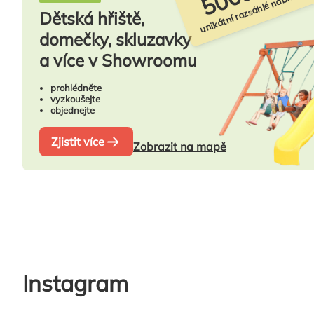
unikátní rozsáhlé nabídky
Dětská hřiště,
domečky, skluzavky
a více v Showroomu
prohlédněte
vyzkoušejte
objednejte
Zjistit více
Zobrazit na mapě
Instagram