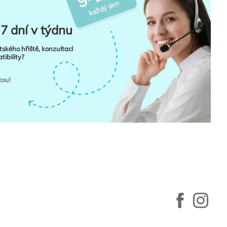
každý den
7 dní v týdnu
tského hřiště, konzultací
ibility?
tou!