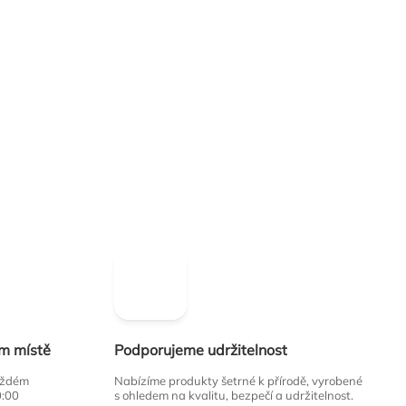
ím místě
Podporujeme udržitelnost
každém
Nabízíme produkty šetrné k přírodě, vyrobené
0:00
s ohledem na kvalitu, bezpečí a udržitelnost.