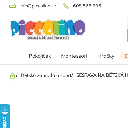
Přejít
info@piccolino.cz
608 565 705
na
obsah
Pokojíček
Montessori
Hračky
D
/
Dětská zahrada a sport
/
SESTAVA NA DĚTSKÁ H
Domů