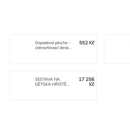
552 Kč
Dopadová plocha -
zatravňovací deska
Grass
17 256
SESTAVA NA
Kč
DĚTSKÁ HŘIŠTĚ
Monkey Roade 5