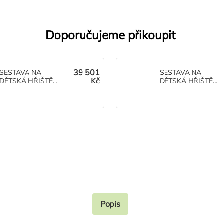
Doporučujeme přikoupit
39 501
SESTAVA NA
SESTAVA NA
Kč
DĚTSKÁ HŘIŠTĚ
DĚTSKÁ HŘIŠTĚ
Monkey Roade 8
Monkey Roade 3
Popis