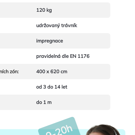
120 kg
udržovaný trávník
impregnace
pravidelná dle EN 1176
ních zón
:
400 x 620 cm
od 3 do 14 let
do 1 m
9-20h