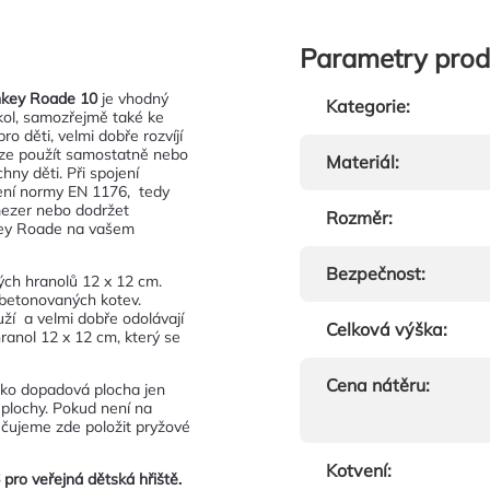
Parametry prod
key Roade 10
je vhodný
Kategorie
:
kol, samozřejmě také ke
 děti, velmi dobře rozvíjí
 lze použít samostatně nebo
Materiál
:
hny děti. Při spojení
vení normy EN 1176, tedy
mezer nebo dodržet
Rozměr
:
nkey Roade na vašem
Bezpečnost
:
ých hranolů 12 x 12 cm.
betonovaných kotev.
ží a velmi dobře odolávají
Celková výška
:
ranol 12 x 12 cm, který se
Cena nátěru
:
ako dopadová plocha jen
 plochy. Pokud není na
učujeme zde položit pryžové
Kotvení
:
pro veřejná dětská hřiště.