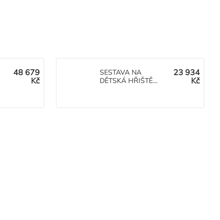
48 679
23 934
SESTAVA NA
Kč
Kč
DĚTSKÁ HŘIŠTĚ
Monkey Roade 7