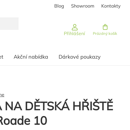
Blog
Showroom
Kontakty
Nákupní košík
Přihlášení
Prázdný košík
et
Akční nabídka
Dárkové poukazy
me
 NA DĚTSKÁ HŘIŠTĚ
Roade 10