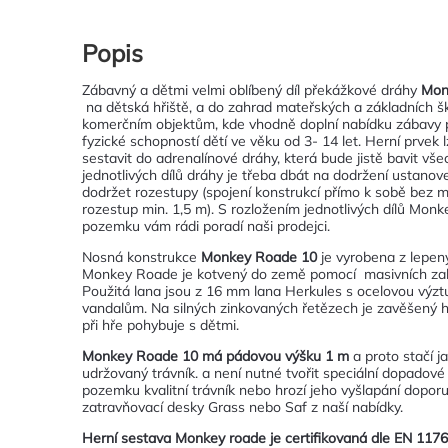
Popis
Zábavný a dětmi velmi oblíbený díl překážkové dráhy
Mon
na dětská hřiště, a do zahrad mateřských a základních š
komerčním objektům, kde vhodně doplní nabídku zábavy pro
fyzické schopností dětí ve věku od 3- 14 let. Herní prvek
sestavit do adrenalínové dráhy, která bude jistě bavit všec
jednotlivých dílů dráhy je třeba dbát na dodržení ustano
dodržet rozestupy (spojení konstrukcí přímo k sobě bez 
rozestup min. 1,5 m). S rozložením jednotlivých dílů Mo
pozemku vám rádi poradí naši prodejci.
Nosná konstrukce
Monkey Roade 10
je vyrobena z lepen
Monkey Roade je kotvený do země pomocí masivních za
Použitá lana jsou z 16 mm lana Herkules s ocelovou výztu
vandalům. Na silných zinkovaných řetězech je zavěšený h
při hře pohybuje s dětmi.
Monkey Roade 10
má pádovou výšku 1 m
a proto stačí j
udržovaný trávník. a není nutné tvořit speciální dopadové
pozemku kvalitní trávník nebo hrozí jeho vyšlapání dopor
zatravňovací desky Grass nebo Saf z naší nabídky.
Herní sestava Monkey roade je certifikovaná dle EN 1176 