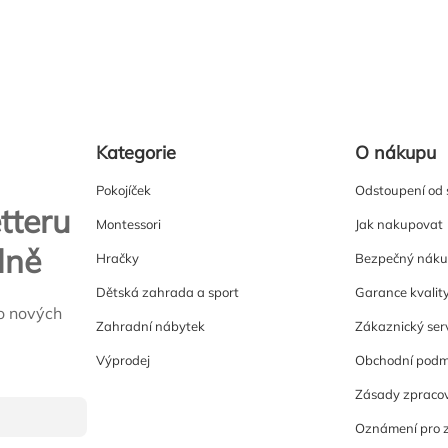
Kategorie
O nákupu
Pokojíček
Odstoupení od
tteru
Montessori
Jak nakupovat
lně
Hračky
Bezpečný nák
Dětská zahrada a sport
Garance kvalit
o nových
Zahradní nábytek
Zákaznický ser
Výprodej
Obchodní podm
Zásady zpracov
Oznámení pro 