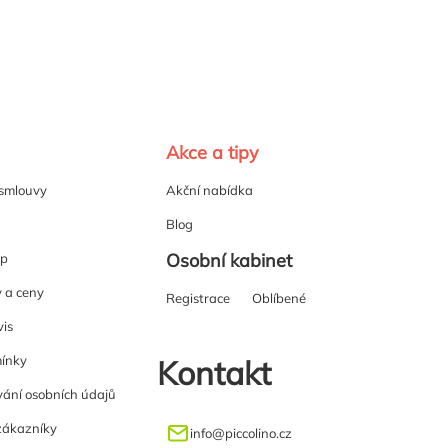
Akce a tipy
 smlouvy
Akční nabídka
Blog
Osobní kabinet
up
y a ceny
Registrace
Oblíbené
vis
ínky
Kontakt
ání osobních údajů
zákazníky
info
@
piccolino.cz