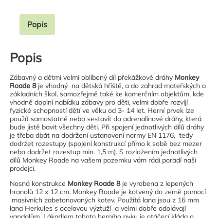
Popis
Popis
Zábavný a dětmi velmi oblíbený díl překážkové dráhy
Monkey
Roade 8
je vhodný na dětská hřiště, a do zahrad mateřských a
základních škol, samozřejmě také ke komerčním objektům, kde
vhodně doplní nabídku zábavy pro děti, velmi dobře rozvíjí
fyzické schopností dětí ve věku od 3- 14 let. Herní prvek lze
použít samostatně nebo sestavit do adrenalínové dráhy, která
bude jistě bavit všechny děti. Při spojení jednotlivých dílů dráhy
je třeba dbát na dodržení ustanovení normy EN 1176, tedy
dodržet rozestupy (spojení konstrukcí přímo k sobě bez mezer
nebo dodržet rozestup min. 1,5 m). S rozložením jednotlivých
dílů Monkey Roade na vašem pozemku vám rádi poradí naši
prodejci.
Nosná konstrukce
Monkey Roade 8
je vyrobena z lepených
hranolů 12 x 12 cm. Monkey Roade je kotvený do země pomocí
masivních zabetonovaných kotev. Použitá lana jsou z 16 mm
lana Herkules s ocelovou výztuží a velmi dobře odolávají
vandalům. Lákadlem tohoto herního pvku je otáčecí kláda o