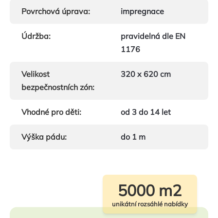
Povrchová úprava
:
impregnace
Údržba
:
pravidelná dle EN
1176
Velikost
320 x 620 cm
bezpečnostních zón
:
Vhodné pro děti
:
od 3 do 14 let
Výška pádu
:
do 1 m
5000 m2
unikátní rozsáhlé nabídky