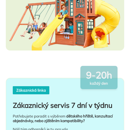
9-20h
každý den
Zákaznická linka
Zákaznický servis 7 dní v týdnu
Potřebujete poradit s výběrem
dětského hřiště, konzultací
objednávky, nebo zjištěním kompatibility?
Náš tým odborníků je tu pro vás.