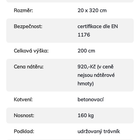
Rozměr
:
20 x 320 cm
Bezpečnost
:
certifikace dle EN
1176
Celková výška
:
200 cm
Cena nátěru
:
920,-Kč (v ceně
nejsou nátěrové
hmoty)
Kotvení
:
betonovací
Nosnost
:
160 kg
Podklad
:
udržovaný trávník