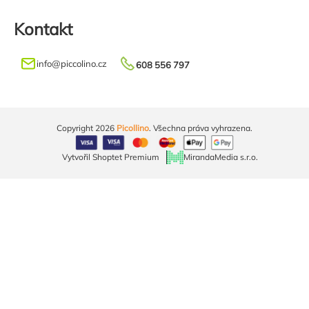
Kontakt
info
@
piccolino.cz
608 556 797
Copyright 2026
Picollino
. Všechna práva vyhrazena.
Vytvořil Shoptet Premium
MirandaMedia s.r.o.