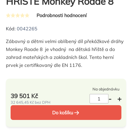
HŘIŠTĚ Monkey Roade 8
Podrobnosti hodnocení
Průměrné
hodnocení
Kód:
0042265
produktu
Zábavný a dětmi velmi oblíbený díl překážkové dráhy
je
Monkey Roade 8 je vhodný na dětská hřiště a do
0,0
zahrad mateřských a zakladních škol. Tento herní
z
prvek je certifikovaný dle EN 1176.
5
hvězdiček.
Na objednávku
39 501 Kč
32 645,45 Kč bez DPH
Měrná
Do košíku
cena: