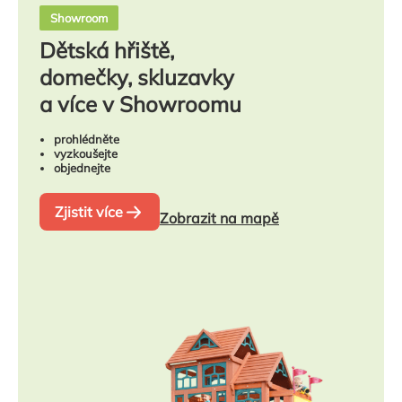
Showroom
Dětská hřiště,
domečky, skluzavky
a více v Showroomu
prohlédněte
vyzkoušejte
objednejte
Zjistit více
Zobrazit na mapě