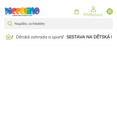
Přejít
na
Přihlášení
obsah
/
Dětská zahrada a sport
/
SESTAVA NA DĚTSKÁ HŘI
Domů