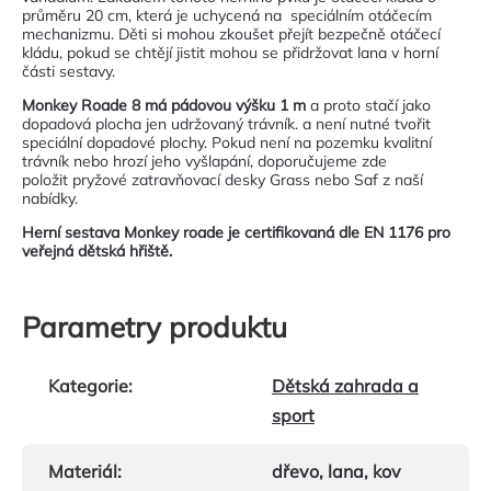
průměru 20 cm, která je uchycená na speciálním otáčecím
mechanizmu. Děti si mohou zkoušet přejít bezpečně otáčecí
kládu, pokud se chtějí jistit mohou se přidržovat lana v horní
části sestavy.
Monkey Roade 8
má pádovou výšku 1 m
a proto stačí jako
dopadová plocha jen udržovaný trávník. a není nutné tvořit
speciální dopadové plochy. Pokud není na pozemku kvalitní
trávník nebo hrozí jeho vyšlapání, doporučujeme zde
položit pryžové zatravňovací desky Grass nebo Saf z naší
nabídky.
Herní sestava Monkey roade je certifikovaná dle EN 1176 pro
veřejná dětská hřiště.
Parametry produktu
Kategorie
:
Dětská zahrada a
sport
Materiál
:
dřevo, lana, kov