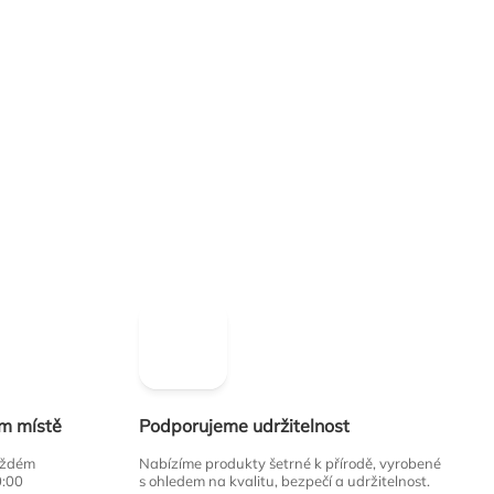
ím místě
Podporujeme udržitelnost
každém
Nabízíme produkty šetrné k přírodě, vyrobené
0:00
s ohledem na kvalitu, bezpečí a udržitelnost.