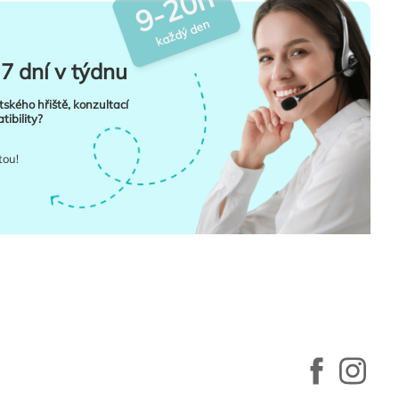
9-20h
každý den
7 dní v týdnu
tského hřiště, konzultací
ibility?
tou!