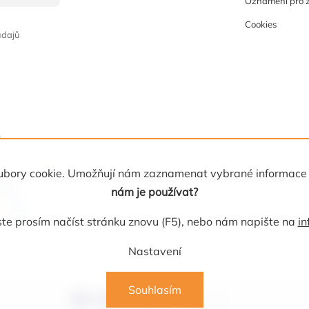
Oznámení pro 
Cookies
údajů
 soubory cookie. Umožňují nám zaznamenat vybrané informace
nám je používat?
e prosím načíst stránku znovu (F5), nebo nám napište na
in
Nastavení
Souhlasím