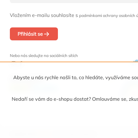
Vložením e-mailu souhlasíte s
podmínkami ochrany osobních 
Přihlásit se
Nebo nás sledujte na sociálních sítích
Abyste u nás rychle našli to, co hledáte, využíváme
Naši partneři
Nedaří se vám do e-shopu dostat? Omlouváme se, zkust
Copyright 2026
Picollino
. Všechna práva vyhrazena.