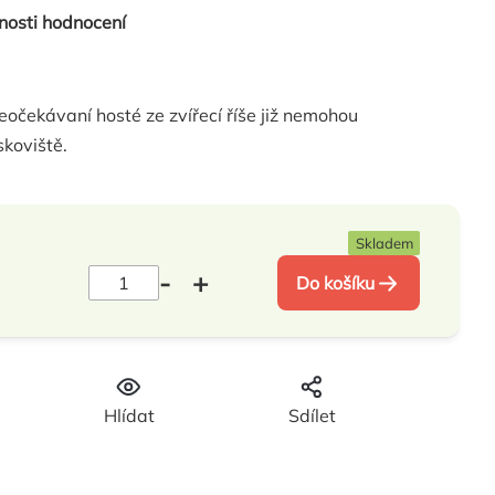
nosti hodnocení
eočekávaní hosté ze zvířecí říše již nemohou
koviště.
Skladem
Do košíku
Hlídat
Sdílet