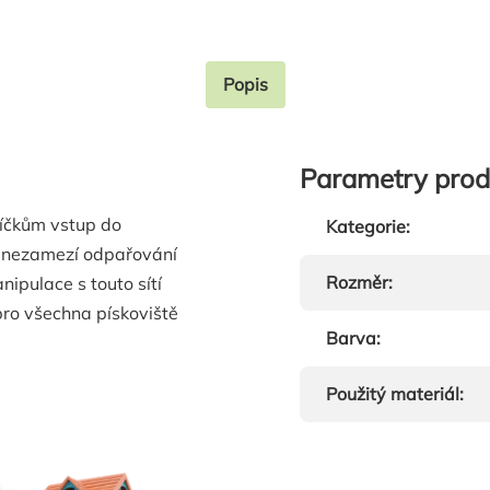
Popis
Parametry prod
íčkům vstup do
Kategorie
:
eň nezamezí odpařování
Rozměr
:
nipulace s touto sítí
pro všechna pískoviště
Barva
:
Použitý materiál
: