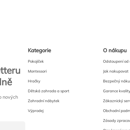
Kategorie
O nákupu
Pokojíček
Odstoupení od
tteru
Montessori
Jak nakupovat
lně
Hračky
Bezpečný nák
Dětská zahrada a sport
Garance kvalit
o nových
Zahradní nábytek
Zákaznický ser
Výprodej
Obchodní podm
Zásady zpracov