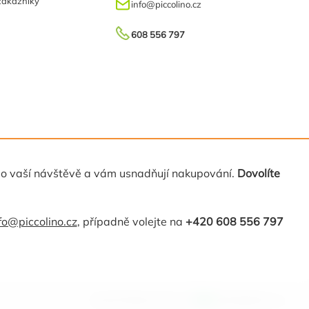
zákazníky
info
@
piccolino.cz
608 556 797
 o vaší návštěvě a vám usnadňují nakupování.
Dovolíte
fo@piccolino.cz
, případně volejte na
+420 608 556 797
Vytvořil Shoptet Premium
MirandaMedia s.r.o.