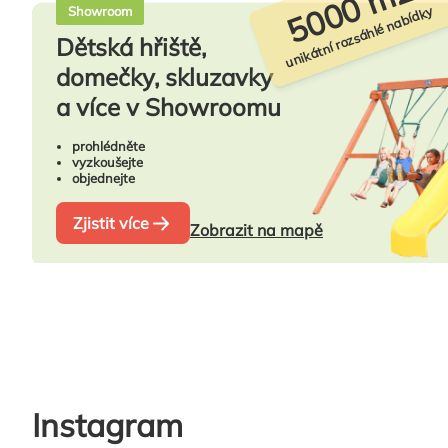
5000 m2
unikátní rozsáhlé nabídky
Showroom
Dětská hřiště,
domečky, skluzavky
a více v Showroomu
prohlédněte
vyzkoušejte
objednejte
Zjistit více
Zobrazit na mapě
Instagram