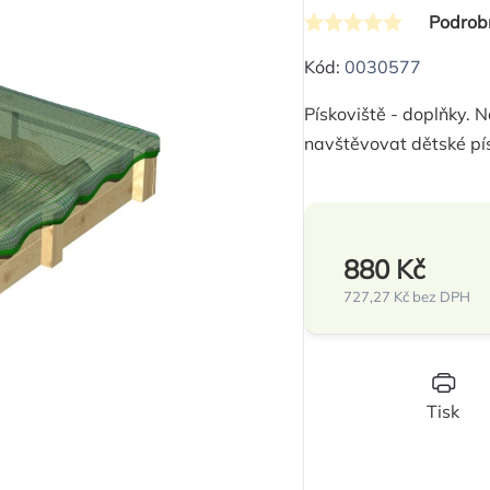
Podrob
Průměrné
hodnocení
Kód:
0030577
produktu
Pískoviště - doplňky. N
je
navštěvovat dětské pís
0,0
z
5
hvězdiček.
880 Kč
727,27 Kč bez DPH
Měrná
cena:
Tisk