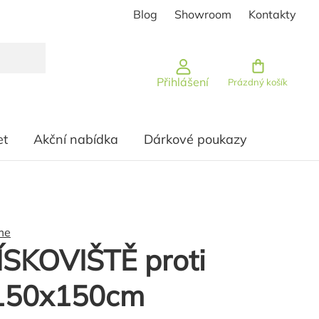
Blog
Showroom
Kontakty
Nákupní košík
Přihlášení
Prázdný košík
et
Akční nabídka
Dárkové poukazy
me
ÍSKOVIŠTĚ proti
150x150cm