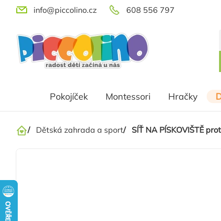
Přejít
info@piccolino.cz
608 556 797
na
obsah
Pokojíček
Montessori
Hračky
D
/
Dětská zahrada a sport
/
SÍŤ NA PÍSKOVIŠTĚ pro
Domů