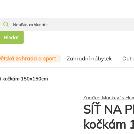
Hledat
ětská zahrada a sport
Zahradní nábytek
Outl
ti kočkám 150x150cm
Značka:
Monkey´s Ho
SÍŤ NA P
kočkám 