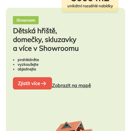
unikátní rozsáhlé nabídky
Showroom
Dětská hřiště,
domečky, skluzavky
a více v Showroomu
prohlédněte
vyzkoušejte
objednejte
Zjistit více
Zobrazit na mapě