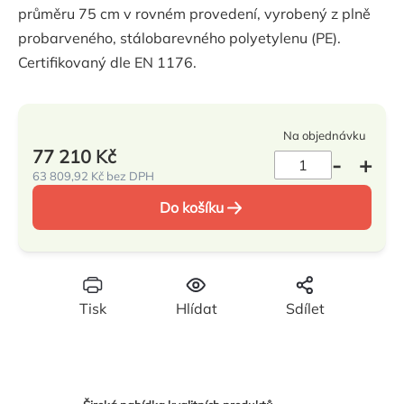
průměru 75 cm v rovném provedení, vyrobený z plně
0,0
probarveného, stálobarevného polyetylenu (PE).
z
Certifikovaný dle EN 1176.
5
hvězdiček.
Na objednávku
77 210 Kč
63 809,92 Kč bez DPH
Měrná
Do košíku
cena:
Tisk
Hlídat
Sdílet