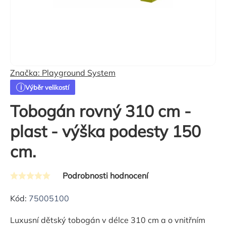
Značka:
Playground System
Výběr velikostí
Tobogán rovný 310 cm -
plast - výška podesty 150
cm.
Podrobnosti hodnocení
Průměrné
hodnocení
Kód:
75005100
produktu
Luxusní dětský tobogán v délce 310 cm a o vnitřním
je