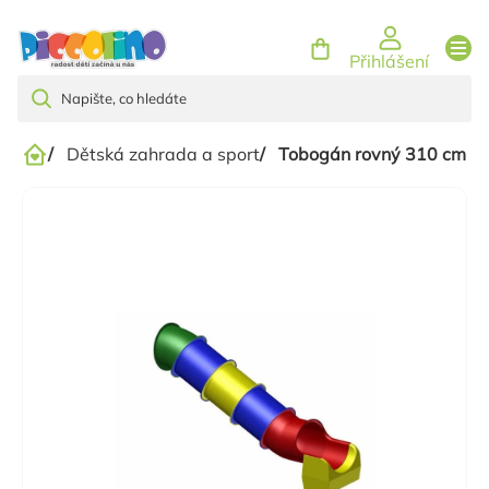
Přejít
na
Přihlášení
obsah
/
Dětská zahrada a sport
/
Tobogán rovný 310 cm - p
Domů