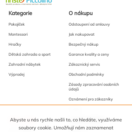
Kategorie
O nákupu
Pokojíček
Odstoupení od smlouvy
Montessori
Jak nakupovat
Hračky
Bezpečný nákup
Dětská zahrada a sport
Garance kvality a ceny
Zahradní nábytek
Zákaznický servis
Výprodej
Obchodní podmínky
Zásady zpracování osobních
údajů
Oznámení pro zákazníky
Cookies
Akce a tipy
Osobní kabinet
Abyste u nás rychle našli to, co hledáte, využíváme
soubory cookie. Umožňují nám zaznamenat
Akční nabídka
Registrace