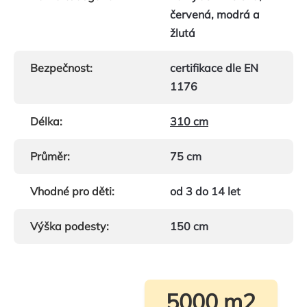
červená, modrá a
žlutá
Bezpečnost
:
certifikace dle EN
1176
Délka
:
310 cm
Průměr
:
75 cm
Vhodné pro děti
:
od 3 do 14 let
Výška podesty
:
150 cm
5000 m2