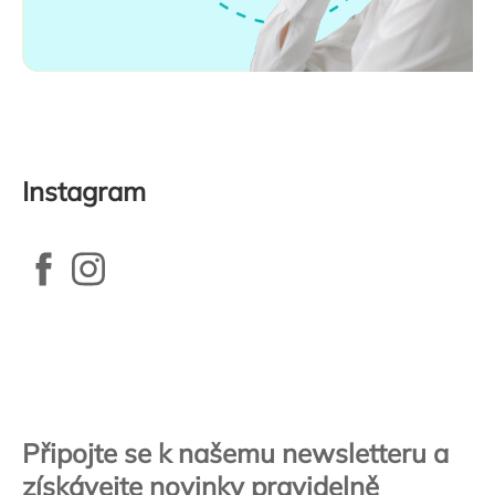
Instagram
Zápatí
Připojte se k našemu newsletteru a
získávejte novinky pravidelně