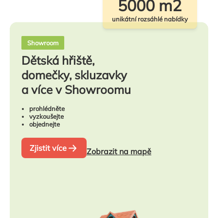
5000 m2
unikátní rozsáhlé nabídky
Showroom
Dětská hřiště,
domečky, skluzavky
a více v Showroomu
prohlédněte
vyzkoušejte
objednejte
Zjistit více
Zobrazit na mapě