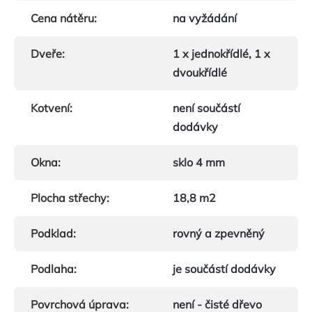
Cena nátěru
:
na vyžádání
Dveře
:
1 x jednokřídlé, 1 x
dvoukřídlé
Kotvení
:
není součástí
dodávky
Okna
:
sklo 4 mm
Plocha střechy
:
18,8 m2
Podklad
:
rovný a zpevněný
Podlaha
:
je součástí dodávky
Povrchová úprava
:
není - čisté dřevo