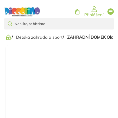
Přejít
na
Přihlášení
obsah
/
Dětská zahrada a sport
/
ZAHRADNÍ DOMEK Olaf 13,
Domů