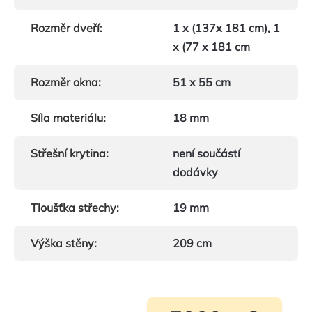
Rozměr dveří
:
1 x (137x 181 cm), 1
x (77 x 181 cm
Rozměr okna
:
51 x 55 cm
Síla materiálu
:
18 mm
Střešní krytina
:
není součástí
dodávky
Tloušťka střechy
:
19 mm
Výška stěny
:
209 cm