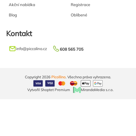
Akční nabídka
Registrace
Blog
Oblíbené
Kontakt
info
@
piccolino.cz
608 565 705
Copyright 2026
Picollino
. Všechna práva vyhrazena.
Vytvořil Shoptet Premium
MirandaMedia s.r.o.