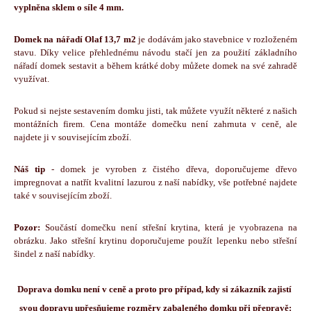
vyplněna sklem o síle 4 mm.
Domek na nářadí Olaf 13,7 m2
 je dodávám jako stavebnice v rozloženém 
stavu. Díky velice přehlednému návodu stačí jen za použití základního 
nářadí domek sestavit a během krátké doby můžete domek na své zahradě 
využívat.
Pokud si nejste sestavením domku jisti, tak můžete využít některé z našich 
montážních firem. Cena montáže domečku není zahrnuta v ceně, ale 
najdete ji v souvisejícím zboží.
Náš tip
 - domek je vyroben z čistého dřeva, doporučujeme dřevo 
impregnovat a natřít kvalitní lazurou z naší nabídky, vše potřebné najdete 
také v souvisejícím zboží.
Pozor:
 Součástí domečku není střešní krytina, která je vyobrazena na 
obrázku. Jako střešní krytinu doporučujeme použít lepenku nebo střešní 
šindel z naší nabídky.
Doprava domku není v ceně a proto pro případ, kdy si zákazník zajistí 
svou dopravu upřesňujeme rozměry zabaleného domku při přepravě: