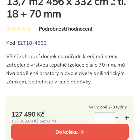
13,7 m2 456 x 332 cm .: tl.
18 + 70 mm
Podrobnosti hodnocení
Průměrné
hodnocení
Kód:
ELT18-4633
produktu
Větší zahradní domek na nářadí, který má stěny
je
zateplené vrstvou tepelné izolace o síle 70 mm, má
0,0
dva oddělené prostory a dvoje dveře s cilindrickým
z
zámkem, podlaha je v ceně dodávky.
5
hvězdiček.
Ve výrobě 2-3 týdny
127 490 Kč
105 363,64 Kč bez DPH
Měrná
Do košíku
cena: