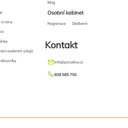
Blog
Osobní kabinet
up
y a ceny
Registrace
Oblíbené
vis
ínky
Kontakt
ání osobních údajů
zákazníky
info
@
piccolino.cz
608 565 705