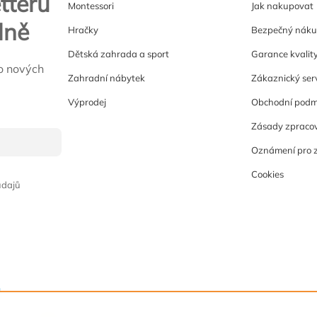
tteru
Montessori
Jak nakupovat
lně
Hračky
Bezpečný nák
Dětská zahrada a sport
Garance kvalit
o nových
Zahradní nábytek
Zákaznický ser
Výprodej
Obchodní podm
Zásady zpracov
Oznámení pro 
Cookies
údajů