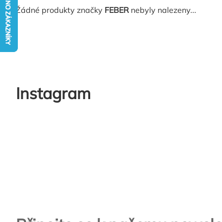
Žádné produkty značky
FEBER
nebyly nalezeny...
Instagram
Zápatí