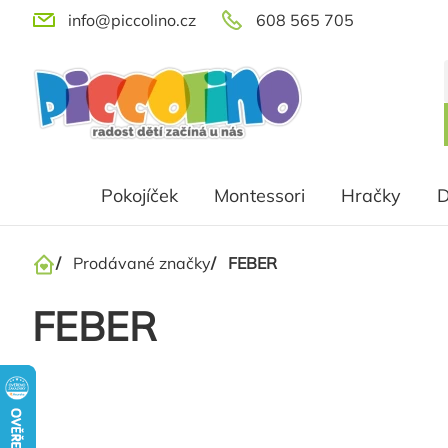
Přejít
info@piccolino.cz
608 565 705
na
obsah
Pokojíček
Montessori
Hračky
D
/
Prodávané značky
/
FEBER
Domů
FEBER