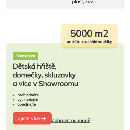
plast, kov
5000 m2
unikátní rozsáhlé nabídky
Showroom
Dětská hřiště,
domečky, skluzavky
a více v Showroomu
prohlédněte
vyzkoušejte
objednejte
Zjistit více
Zobrazit na mapě