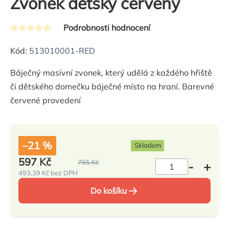
Zvonek dětský červený
Podrobnosti hodnocení
Průměrné
hodnocení
Kód:
513010001-RED
produktu
Báječný masivní zvonek, který udělá z každého hřiště
je
či dětského domečku báječné místo na hraní. Barevné
0,0
červené provedení
z
5
hvězdiček.
–21 %
Skladem
597 Kč
765 Kč
493,39 Kč bez DPH
Měrná
cena:
Do košíku