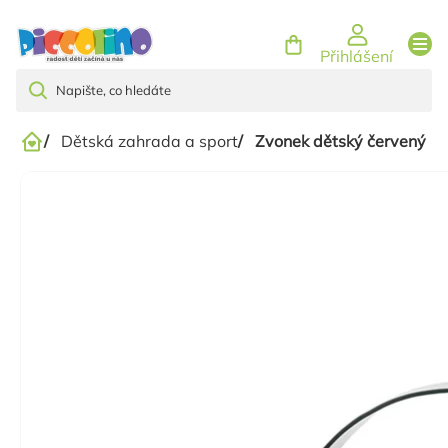
Přejít
na
Přihlášení
obsah
/
Dětská zahrada a sport
/
Zvonek dětský červený
Domů