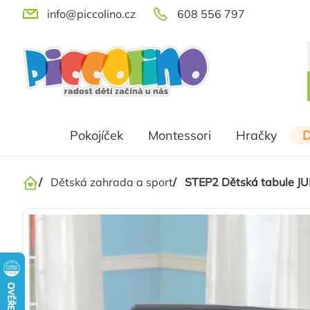
Přejít
info@piccolino.cz
608 556 797
na
obsah
Pokojíček
Montessori
Hračky
D
/
Dětská zahrada a sport
/
STEP2 Dětská tabule 
Domů