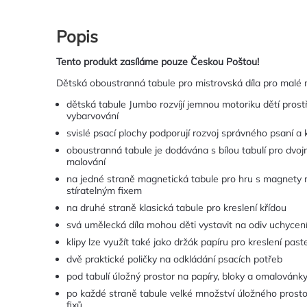
Popis
Tento produkt zasíláme pouze Českou Poštou!
Dětská oboustranná tabule pro mistrovská díla pro malé m
dětská tabule Jumbo rozvíjí jemnou motoriku dětí prostř
vybarvování
svislé psací plochy podporují rozvoj správného psaní a k
oboustranná tabule je dodávána s bílou tabulí pro dvo
malování
na jedné straně magnetická tabule pro hru s magnety 
stíratelným fixem
na druhé straně klasická tabule pro kreslení křídou
svá umělecká díla mohou děti vystavit na odiv uchycen
klipy lze využít také jako držák papíru pro kreslení pas
dvě praktické poličky na odkládání psacích potřeb
pod tabulí úložný prostor na papíry, bloky a omalovánk
po každé straně tabule velké množství úložného prostor
fixů