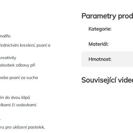
Parametry prod
Kategorie
:
alíře.
Materiál
:
ednictvím kreslení, psaní a
reativity
Hmotnost
:
jnásobek zábavy při
nebo psaní za sucha
Související vide
ím do dvou klipů
telkami či vodovkami
y
u pro uklizení pastelek,