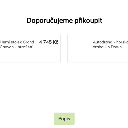
Doporučujeme přikoupit
4 745 Kč
Herní stolek Grand
Autodráha - horsk
Canyon - hrací stůl
dráha Up Down
s autodráhou
Popis