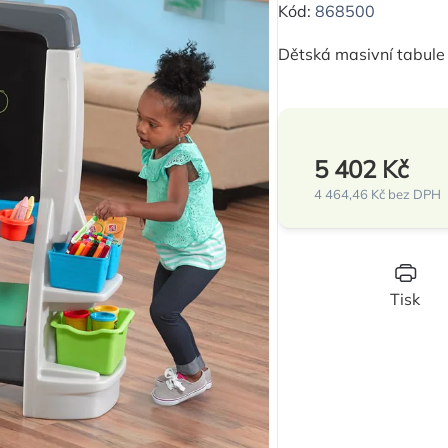
hodnocení
Kód:
868500
produktu
Dětská masivní tabule 
je
0,0
z
5
5 402 Kč
hvězdiček.
4 464,46 Kč bez DPH
Měrná
cena:
Tisk