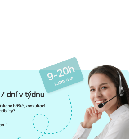
9-20h
každý den
7 dní v týdnu
tského hřiště, konzultací
ibility?
tou!