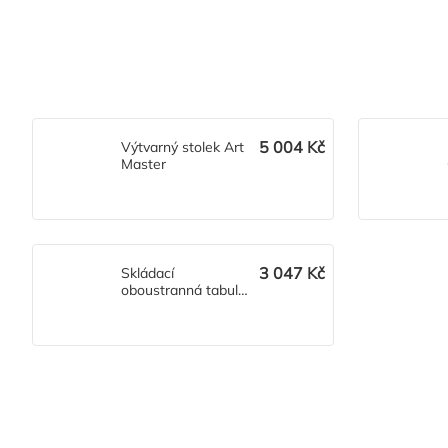
5 004 Kč
Výtvarný stolek Art
Master
3 047 Kč
Skládací
oboustranná tabule
červená