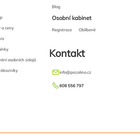
Blog
Osobní kabinet
up
y a ceny
Registrace
Oblíbené
vis
ínky
Kontakt
ání osobních údajů
zákazníky
info
@
piccolino.cz
608 556 797