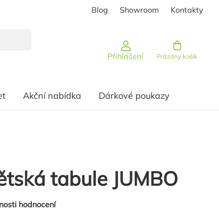
Blog
Showroom
Kontakty
Nákupní košík
Přihlášení
Prázdný košík
et
Akční nabídka
Dárkové poukazy
ětská tabule JUMBO
nosti hodnocení