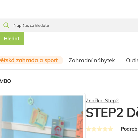
Hledat
ětská zahrada a sport
Zahradní nábytek
Outl
JUMBO
Značka:
Step2
STEP2 D
Podrob
Průměrné