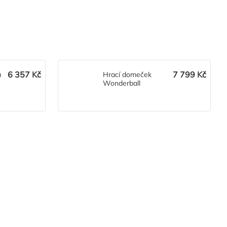
6 357 Kč
7 799 Kč
á
Hrací domeček
Wonderball