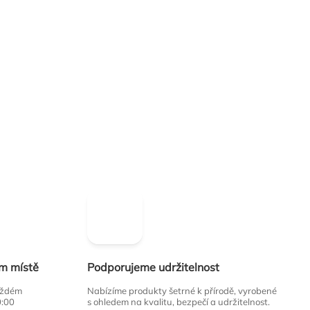
ím místě
Podporujeme udržitelnost
každém
Nabízíme produkty šetrné k přírodě, vyrobené
0:00
s ohledem na kvalitu, bezpečí a udržitelnost.