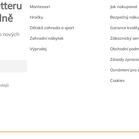
tteru
Montessori
Jak nakupovat
lně
Hračky
Bezpečný nák
Dětská zahrada a sport
Garance kvalit
o nových
Zahradní nábytek
Zákaznický ser
Výprodej
Obchodní podm
Zásady zpracov
Oznámení pro 
Cookies
údajů