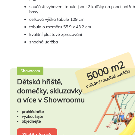
součástí vybavení tabule jsou: 2 kalíšky na psací potře
boxy
celková výška tabule 109 cm
tabule o rozměru 55.9 x 43.2 cm
kvalitní plastové zpracování
snadná údržba
5000 m2
unikátní rozsáhlé nabídky
Showroom
Dětská hřiště,
domečky, skluzavky
a více v Showroomu
prohlédněte
vyzkoušejte
objednejte
Zjistit více